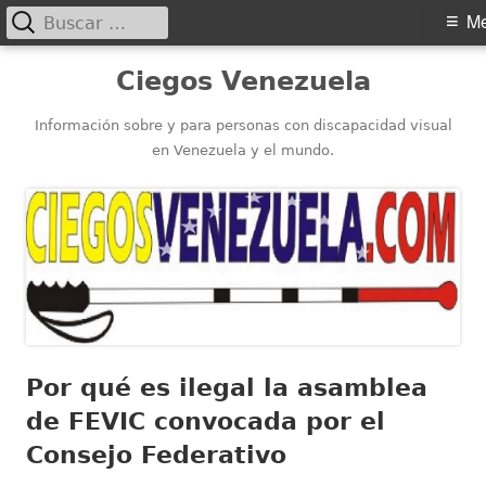
Buscar:
Menú
M
principal
Saltar
Ciegos Venezuela
al
contenido
Información sobre y para personas con discapacidad visual
en Venezuela y el mundo.
Por qué es ilegal la asamblea
de FEVIC convocada por el
Consejo Federativo