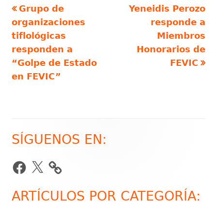
Artículo
Artículo
Grupo de
Yeneidis Perozo
Navegación
anterior
siguiente
organizaciones
responde a
de
tiflológicas
Miembros
responden a
Honorarios de
entradas
“Golpe de Estado
FEVIC
en FEVIC”
SÍGUENOS EN:
Barra
lateral
Facebook
X
principal
ARTÍCULOS POR CATEGORÍA: