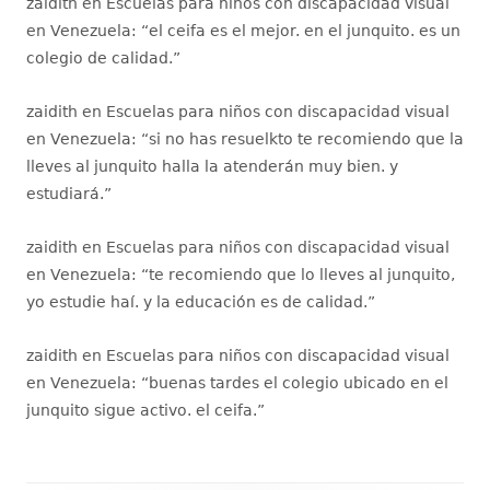
zaidith
en
Escuelas para niños con discapacidad visual
en Venezuela
: “
el ceifa es el mejor. en el junquito. es un
colegio de calidad.
”
zaidith
en
Escuelas para niños con discapacidad visual
en Venezuela
: “
si no has resuelkto te recomiendo que la
lleves al junquito halla la atenderán muy bien. y
estudiará.
”
zaidith
en
Escuelas para niños con discapacidad visual
en Venezuela
: “
te recomiendo que lo lleves al junquito,
yo estudie haí. y la educación es de calidad.
”
zaidith
en
Escuelas para niños con discapacidad visual
en Venezuela
: “
buenas tardes el colegio ubicado en el
junquito sigue activo. el ceifa.
”