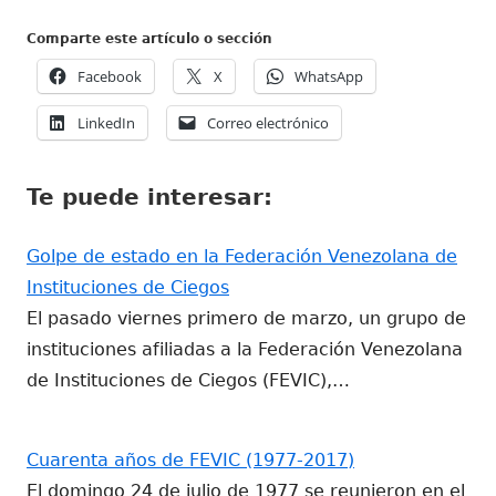
Comparte este artículo o sección
Abrir
Abrir
Abrir
Facebook
X
WhatsApp
en
en
en
Abrir
Abrir
LinkedIn
Correo electrónico
una
una
una
en
en
ventana
ventana
ventana
una
una
nueva
nueva
nueva
Te puede interesar:
ventana
ventana
nueva
nueva
Golpe de estado en la Federación Venezolana de
Instituciones de Ciegos
El pasado viernes primero de marzo, un grupo de
instituciones afiliadas a la Federación Venezolana
de Instituciones de Ciegos (FEVIC),…
Cuarenta años de FEVIC (1977-2017)
El domingo 24 de julio de 1977 se reunieron en el