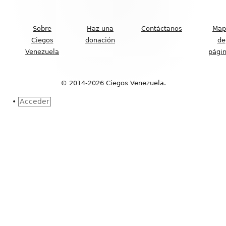
Contenido
del
Sobre
Haz una
Contáctanos
Map
Footer
Ciegos
donación
de
Venezuela
pági
© 2014-2026 Ciegos Venezuela.
•
Acceder