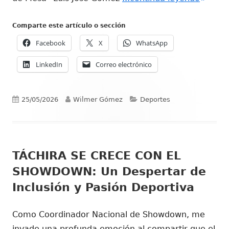
Comparte este artículo o sección
Facebook
X
WhatsApp
LinkedIn
Correo electrónico
Publicado
Autor
Categorías
25/05/2026
Wilmer Gómez
Deportes
el
TÁCHIRA SE CRECE CON EL
SHOWDOWN: Un Despertar de
Inclusión y Pasión Deportiva
Como Coordinador Nacional de Showdown, me
invade una profunda emoción al compartir que el