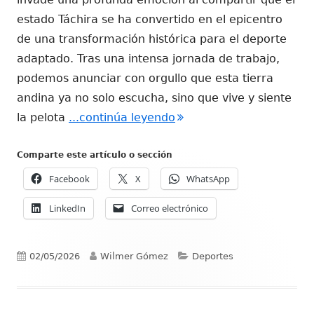
estado Táchira se ha convertido en el epicentro
de una transformación histórica para el deporte
adaptado. Tras una intensa jornada de trabajo,
podemos anunciar con orgullo que esta tierra
andina ya no solo escucha, sino que vive y siente
"TÁCHIRA SE CRECE CON 
la pelota
...continúa leyendo
Comparte este artículo o sección
Facebook
X
WhatsApp
LinkedIn
Correo electrónico
Publicado
Autor
Categorías
02/05/2026
Wilmer Gómez
Deportes
el