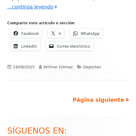
"Deporte Sin Límites: un programa
...continúa leyendo
Comparte este artículo o sección
Facebook
X
WhatsApp
LinkedIn
Correo electrónico
Publicado
Autor
Categorías
19/08/2025
Wilmer Gómez
Deportes
el
Página siguiente
Paginación
de
entradas
SÍGUENOS EN:
Barra