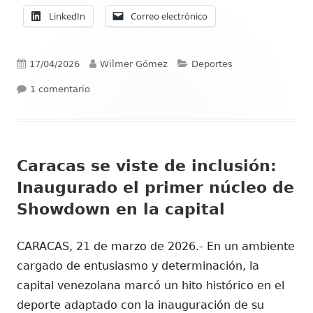
LinkedIn
Correo electrónico
Publicado
Autor
Categorías
17/04/2026
Wilmer Gómez
Deportes
el
en Showdown en Venezuela: un despertar deporti
1 comentario
Caracas se viste de inclusión:
Inaugurado el primer núcleo de
Showdown en la capital
CARACAS, 21 de marzo de 2026.- En un ambiente
cargado de entusiasmo y determinación, la
capital venezolana marcó un hito histórico en el
deporte adaptado con la inauguración de su