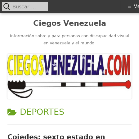
Buscar:
Menú
M
principal
Saltar
Ciegos Venezuela
al
contenido
Información sobre y para personas con discapacidad visual
en Venezuela y el mundo.
CATEGORÍA:
DEPORTES
Cojedes: sexto estado en