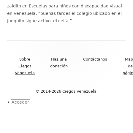
zaidith
en
Escuelas para niños con discapacidad visual
en Venezuela
: “
buenas tardes el colegio ubicado en el
junquito sigue activo. el ceifa.
”
Contenido
del
Sobre
Haz una
Contáctanos
Map
Footer
Ciegos
donación
de
Venezuela
pági
© 2014-2026 Ciegos Venezuela.
•
Acceder