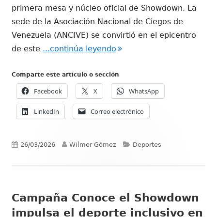
primera mesa y núcleo oficial de Showdown. La
sede de la Asociación Nacional de Ciegos de
Venezuela (ANCIVE) se convirtió en el epicentro
"Caracas se viste de incl
de este
...continúa leyendo
Comparte este artículo o sección
Facebook
X
WhatsApp
LinkedIn
Correo electrónico
Publicado
Autor
Categorías
26/03/2026
Wilmer Gómez
Deportes
el
Campaña Conoce el Showdown
impulsa el deporte inclusivo en