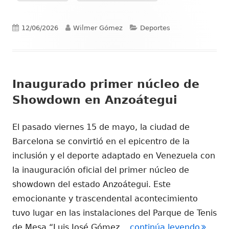
Publicado
Autor
Categorías
12/06/2026
Wilmer Gómez
Deportes
el
Inaugurado primer núcleo de
Showdown en Anzoátegui
El pasado viernes 15 de mayo, la ciudad de
Barcelona se convirtió en el epicentro de la
inclusión y el deporte adaptado en Venezuela con
la inauguración oficial del primer núcleo de
showdown del estado Anzoátegui. Este
emocionante y trascendental acontecimiento
tuvo lugar en las instalaciones del Parque de Tenis
"Inaug
de Mesa “Luis José Gómez
...continúa leyendo