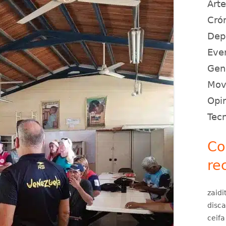
Art
Crón
Dep
Eve
Gen
Movi
Opin
Tec
Co
re
zaidi
disc
ceifa