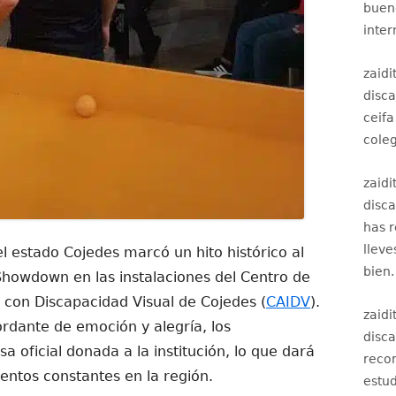
bueno
inter
zaidi
disc
ceifa
coleg
zaidi
disc
has 
lleve
l estado Cojedes marcó un hito histórico al
bien.
Showdown en las instalaciones del Centro de
 con Discapacidad Visual de Cojedes (
CAIDV
).
zaidi
dante de emoción y alegría, los
disc
a oficial donada a la institución, lo que dará
recom
ientos constantes en la región.
estud