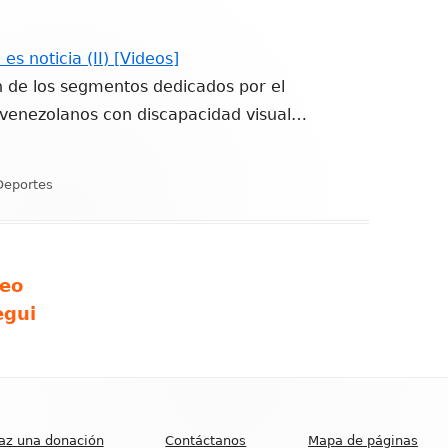
es noticia (II) [Videos]
n de los segmentos dedicados por el
 venezolanos con discapacidad visual…
ategorías
Deportes
leo
egui
az una donación
Contáctanos
Mapa de páginas