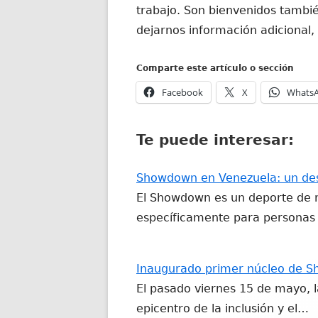
trabajo. Son bienvenidos tambié
dejarnos información adicional,
Comparte este artículo o sección
Abrir
Abrir
Facebook
X
Whats
en
en
una
una
Te puede interesar:
ventana
ventana
nueva
nueva
Showdown en Venezuela: un desp
El Showdown es un deporte de 
específicamente para personas 
Inaugurado primer núcleo de 
El pasado viernes 15 de mayo, l
epicentro de la inclusión y el…