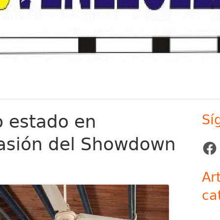
o estado en
Sí
Ba
pasión del Showdown
lat
Face
pr
Ar
ca