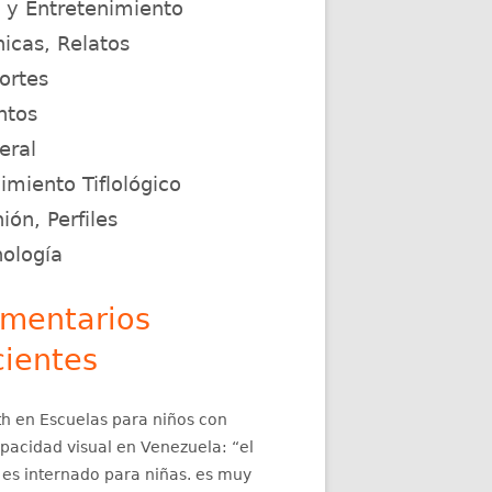
e y Entretenimiento
icas, Relatos
ortes
ntos
eral
miento Tiflológico
ión, Perfiles
nología
mentarios
cientes
th
en
Escuelas para niños con
apacidad visual en Venezuela
: “
el
 es internado para niñas. es muy