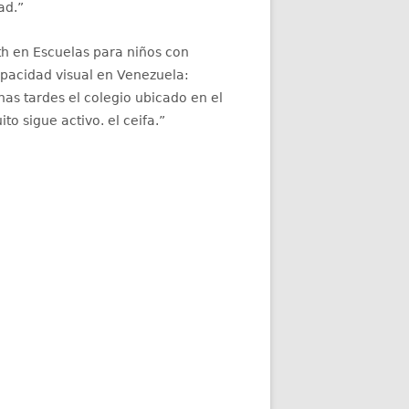
ad.
”
th
en
Escuelas para niños con
apacidad visual en Venezuela
:
as tardes el colegio ubicado en el
ito sigue activo. el ceifa.
”