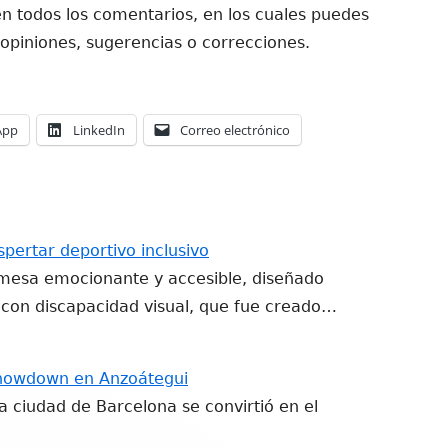
n todos los comentarios, en los cuales puedes
 opiniones, sugerencias o correcciones.
Abrir
Abrir
Abrir
App
LinkedIn
Correo electrónico
en
en
en
una
una
una
ventana
ventana
ventana
nueva
nueva
nueva
ertar deportivo inclusivo
mesa emocionante y accesible, diseñado
con discapacidad visual, que fue creado…
Showdown en Anzoátegui
a ciudad de Barcelona se convirtió en el