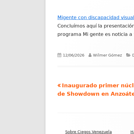
Migente con discapacidad visual 
Concluímos aquí la presentació
programa Mi gente es noticia a
Publicado
Autor
C
12/06/2026
Wilmer Gómez
el
Artículo
Inaugurado primer núc
Navegación
anterior
de Showdown en Anzoát
de
entradas
Contenido
del
Sobre Ciegos Venezuela
H