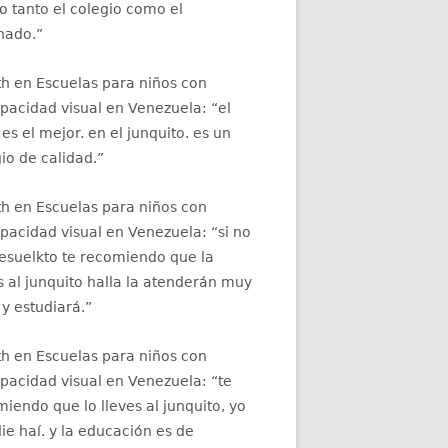
 tanto el colegio como el
nado.
”
th
en
Escuelas para niños con
apacidad visual en Venezuela
: “
el
 es el mejor. en el junquito. es un
io de calidad.
”
th
en
Escuelas para niños con
apacidad visual en Venezuela
: “
si no
resuelkto te recomiendo que la
s al junquito halla la atenderán muy
 y estudiará.
”
th
en
Escuelas para niños con
apacidad visual en Venezuela
: “
te
iendo que lo lleves al junquito, yo
ie haí. y la educación es de