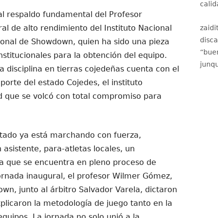
calid
 al respaldo fundamental del Profesor
al de alto rendimiento del Instituto Nacional
zaidi
disc
onal de Showdown, quien ha sido una pieza
“
buen
institucionales para la obtención del equipo.
junqu
 disciplina en tierras cojedeñas cuenta con el
porte del estado Cojedes, el instituto
 que se volcó con total compromiso para
estado ya está marchando con fuerza,
asistente, para-atletas locales, un
ra que se encuentra en pleno proceso de
ornada inaugural, el profesor Wilmer Gómez,
n, junto al árbitro Salvador Varela, dictaron
plicaron la metodología de juego tanto en la
quipos. La jornada no solo unió a la