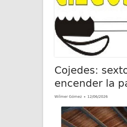
Cojedes: sext
encender la 
Autor
Publicado
Wilmer Gómez
12/06/2026
el