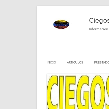
Saltar
al
Ciego
contenido
Información 
Menú
INICIO
ARTÍCULOS
PRESTADO
principal