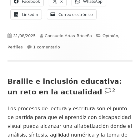
Facebook
X
WhatsApp
LinkedIn
Correo electrónico
Publicado
Autor
Categorías
31/08/2025
Consuelo Arias-Briceño
Opinión,
el
en El legado de María Consuelo Briceñ
Perfiles
1 comentario
Braille e inclusión educativa:
2
un reto en la actualidad
Los procesos de lectura y escritura son el punto
de partida para que el aprendiz con discapacidad
visual pueda alcanzar una alfabetización donde el
análisis, síntesis, agilidad numérica y la toma de