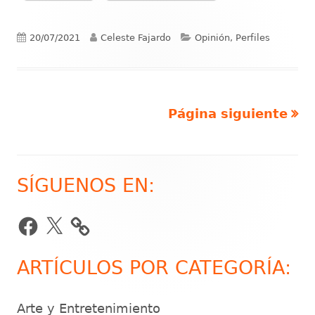
Publicado
Autor
Categorías
20/07/2021
Celeste Fajardo
Opinión, Perfiles
el
Página siguiente
Paginación
de
entradas
SÍGUENOS EN:
Barra
lateral
Facebook
X
principal
ARTÍCULOS POR CATEGORÍA:
Arte y Entretenimiento