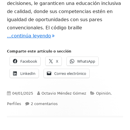
decisiones, le garanticen una educación inclusiva
de calidad, donde sus competencias estén en
igualdad de oportunidades con sus pares
convencionales. El código braille
"Braille e inclusión educativa: un 
...continúa leyendo
Comparte este artículo o sección
Facebook
X
WhatsApp
LinkedIn
Correo electrónico
Publicado
Autor
Categorías
04/01/2025
Octavio Méndez Gómez
Opinión,
el
en Braille e inclusión educativa: un re
Perfiles
2 comentarios