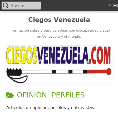
Buscar:
Menú
M
principal
Saltar
Ciegos Venezuela
al
contenido
Información sobre y para personas con discapacidad visual
en Venezuela y el mundo.
CATEGORÍA:
OPINIÓN, PERFILES
Artículos de opinión, perfiles y entrevistas.