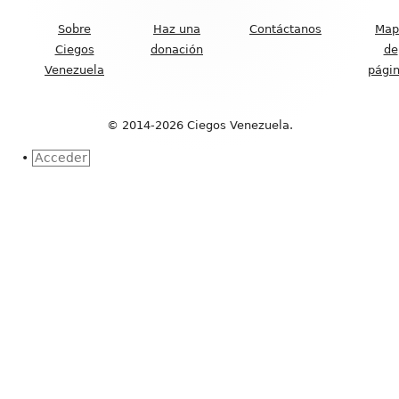
del
Sobre
Haz una
Contáctanos
Map
Footer
Ciegos
donación
de
Venezuela
pági
© 2014-2026 Ciegos Venezuela.
•
Acceder