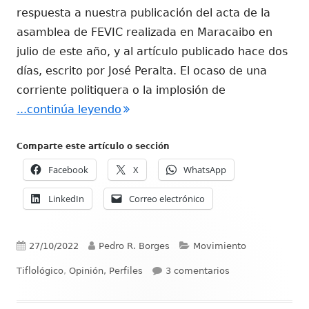
respuesta a nuestra publicación del acta de la
asamblea de FEVIC realizada en Maracaibo en
julio de este año, y al artículo publicado hace dos
días, escrito por José Peralta. El ocaso de una
corriente politiquera o la implosión de
"El ocaso de una corriente politiq
...continúa leyendo
Comparte este artículo o sección
Facebook
X
WhatsApp
LinkedIn
Correo electrónico
Publicado
Autor
Categorías
27/10/2022
Pedro R. Borges
Movimiento
el
en El ocaso de un
Tiflológico
,
Opinión, Perfiles
3 comentarios