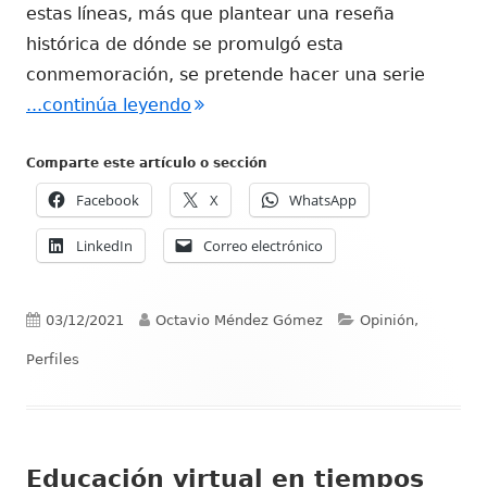
estas líneas, más que plantear una reseña
histórica de dónde se promulgó esta
conmemoración, se pretende hacer una serie
"Propuestas sensibilizadoras en e
...continúa leyendo
Comparte este artículo o sección
Facebook
X
WhatsApp
LinkedIn
Correo electrónico
Publicado
Autor
Categorías
03/12/2021
Octavio Méndez Gómez
Opinión,
el
Perfiles
Educación virtual en tiempos