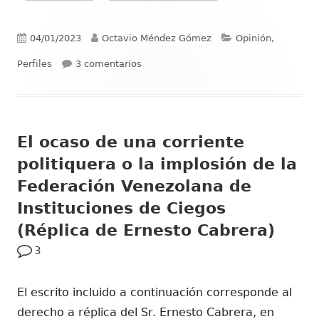
Publicado
Autor
Categorías
04/01/2023
Octavio Méndez Gómez
Opinión,
el
en Luis Braille: un legado y muchos re
Perfiles
3 comentarios
El ocaso de una corriente
politiquera o la implosión de la
Federación Venezolana de
Instituciones de Ciegos
(Réplica de Ernesto Cabrera)
3
El escrito incluido a continuación corresponde al
derecho a réplica del Sr. Ernesto Cabrera, en