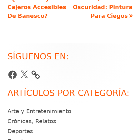
Navegación
anterior
siguiente
Cajeros Accesibles
Oscuridad: Pintura
de
De Banesco?
Para Ciegos
entradas
SÍGUENOS EN:
Barra
lateral
Facebook
X
principal
ARTÍCULOS POR CATEGORÍA:
Arte y Entretenimiento
Crónicas, Relatos
Deportes