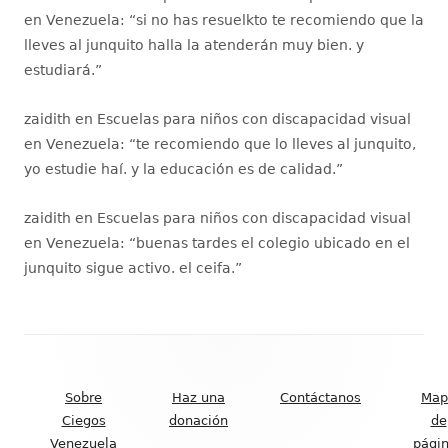
en Venezuela
: “
si no has resuelkto te recomiendo que la
lleves al junquito halla la atenderán muy bien. y
estudiará.
”
zaidith
en
Escuelas para niños con discapacidad visual
en Venezuela
: “
te recomiendo que lo lleves al junquito,
yo estudie haí. y la educación es de calidad.
”
zaidith
en
Escuelas para niños con discapacidad visual
en Venezuela
: “
buenas tardes el colegio ubicado en el
junquito sigue activo. el ceifa.
”
Contenido
del
Sobre
Haz una
Contáctanos
Map
Footer
Ciegos
donación
de
Venezuela
pági