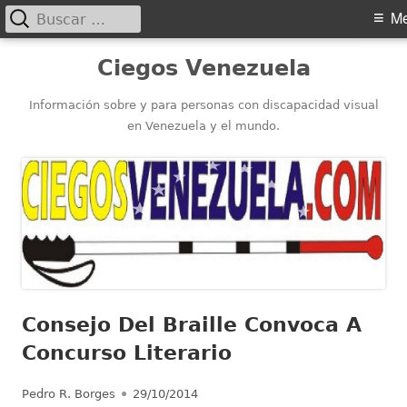
Buscar:
Menú
M
principal
Saltar
Ciegos Venezuela
al
contenido
Información sobre y para personas con discapacidad visual
en Venezuela y el mundo.
Consejo Del Braille Convoca A
Concurso Literario
Autor
Publicado
Pedro R. Borges
29/10/2014