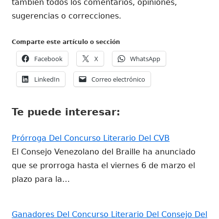
también todos los comentarios, opiniones,
sugerencias o correcciones.
Comparte este artículo o sección
Abrir
Abrir
Abrir
Facebook
X
WhatsApp
en
en
en
Abrir
Abrir
LinkedIn
Correo electrónico
una
una
una
en
en
ventana
ventana
ventana
una
una
nueva
nueva
nueva
Te puede interesar:
ventana
ventana
nueva
nueva
Prórroga Del Concurso Literario Del CVB
El Consejo Venezolano del Braille ha anunciado
que se prorroga hasta el viernes 6 de marzo el
plazo para la…
Ganadores Del Concurso Literario Del Consejo Del