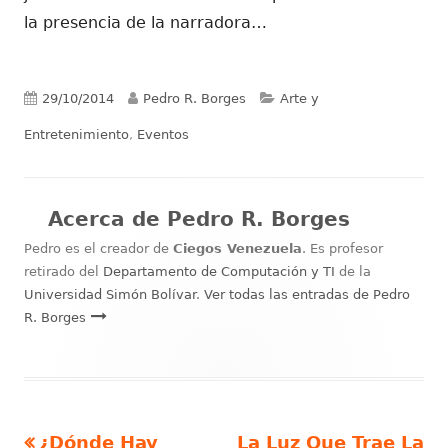
la presencia de la narradora…
Publicado
Autor
Categorías
29/10/2014
Pedro R. Borges
Arte y
el
Entretenimiento
,
Eventos
Acerca de
Pedro R. Borges
Pedro es el creador de
Ciegos Venezuela
. Es profesor
retirado del
Departamento de Computación y TI
de la
Universidad Simón Bolívar
.
Ver todas las entradas de Pedro
R. Borges
Artículo
Artículo
¿Dónde Hay
La Luz Que Trae La