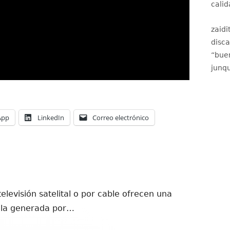
calid
zaidi
disc
“
buen
junqu
Abrir
Abrir
Abrir
App
LinkedIn
Correo electrónico
en
en
en
una
una
una
ventana
ventana
ventana
nueva
nueva
nueva
levisión satelital o por cable ofrecen una
lla generada por…