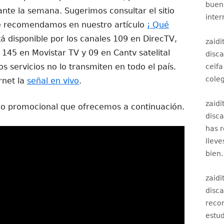
bueno
ante la semana. Sugerimos consultar el sitio
inter
 te recomendamos en nuestro artículo
¡ Qué
á disponible por los canales 109 en DirecTV,
zaidi
 145 en Movistar TV y 09 en Cantv satelital
disc
s servicios no lo transmiten en todo el país.
ceifa
coleg
rnet la
señal en vivo
.
zaidi
eo promocional que ofrecemos a continuación.
disc
has 
lleve
bien.
zaidi
disc
recom
estud