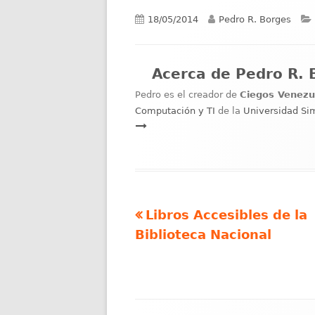
Publicado
Autor
18/05/2014
Pedro R. Borges
el
Acerca de
Pedro R. 
Pedro es el creador de
Ciegos Venezu
Computación y TI
de la
Universidad Si
Artículo
Libros Accesibles de la
Navegación
anterior
Biblioteca Nacional
de
entradas
Contenido