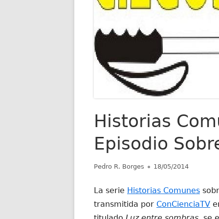
Historias Com
Episodio Sobr
Autor
Publicado
Pedro R. Borges
18/05/2014
el
La serie
Historias Comunes
sobr
transmitida por
ConCienciaTV
en
titulado
Luz entre sombras
, se 