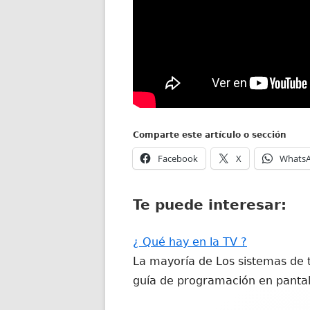
Comparte este artículo o sección
Abrir
Abrir
Facebook
X
Whats
en
en
una
una
Te puede interesar:
ventana
ventana
nueva
nueva
¿ Qué hay en la TV ?
La mayoría de Los sistemas de te
guía de programación en panta