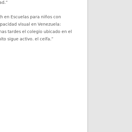
ad.
”
th
en
Escuelas para niños con
apacidad visual en Venezuela
:
as tardes el colegio ubicado en el
ito sigue activo. el ceifa.
”