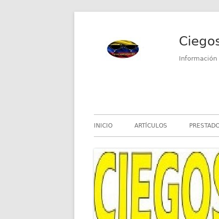
Saltar
al
Ciego
contenido
Información 
Menú
INICIO
ARTÍCULOS
PRESTADO
principal