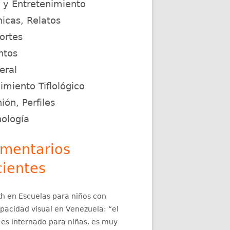
e y Entretenimiento
icas, Relatos
ortes
ntos
eral
miento Tiflológico
ión, Perfiles
nología
mentarios
cientes
th
en
Escuelas para niños con
apacidad visual en Venezuela
: “
el
 es internado para niñas. es muy