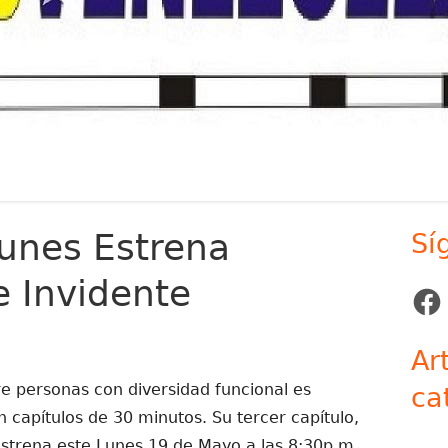
unes Estrena
Sí
Ba
e Invidente
lat
Face
pr
Ar
e personas con diversidad funcional es
ca
 capítulos de 30 minutos. Su tercer capítulo,
estrena este Lunes 19 de Mayo a las 8:30p.m.