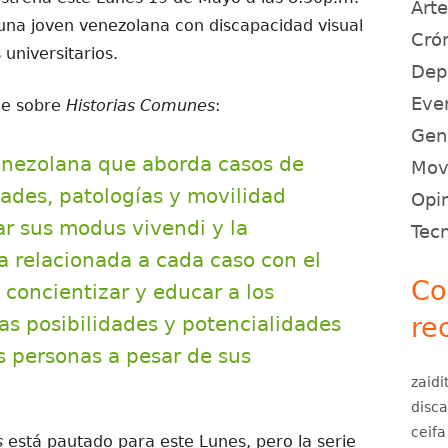
Art
, una joven venezolana con discapacidad visual
Crón
 universitarios.
Dep
Eve
ce sobre
Historias Comunes
:
Gen
nezolana que aborda casos de
Movi
tades, patologías y movilidad
Opin
r sus modus vivendi y la
Tec
ca relacionada a cada caso con el
Co
, concientizar y educar a los
as posibilidades y potencialidades
re
s personas a pesar de sus
zaidi
disc
ceifa
s
está pautado para este Lunes, pero la serie