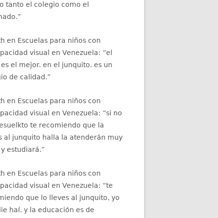
 tanto el colegio como el
nado.
”
th
en
Escuelas para niños con
apacidad visual en Venezuela
: “
el
 es el mejor. en el junquito. es un
io de calidad.
”
th
en
Escuelas para niños con
apacidad visual en Venezuela
: “
si no
resuelkto te recomiendo que la
s al junquito halla la atenderán muy
 y estudiará.
”
th
en
Escuelas para niños con
apacidad visual en Venezuela
: “
te
iendo que lo lleves al junquito, yo
ie haí. y la educación es de