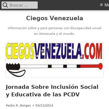
Buscar:
Menú
M
principal
Saltar
Ciegos Venezuela
al
contenido
Información sobre y para personas con discapacidad visual
en Venezuela y el mundo.
Jornada Sobre Inclusión Social
y Educativa de las PCDV
Autor
Publicado
Pedro R. Borges
03/12/2014