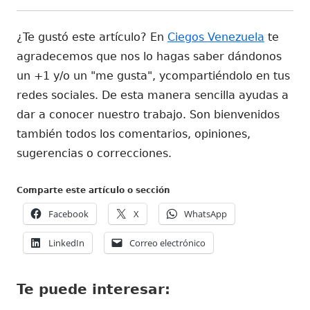
¿Te gustó este artículo? En
Ciegos Venezuela
te
agradecemos que nos lo hagas saber dándonos
un +1 y/o un "me gusta", ycompartiéndolo en tus
redes sociales. De esta manera sencilla ayudas a
dar a conocer nuestro trabajo. Son bienvenidos
también todos los comentarios, opiniones,
sugerencias o correcciones.
Comparte este artículo o sección
Abrir
Abrir
Abrir
Facebook
X
WhatsApp
en
en
en
Abrir
Abrir
LinkedIn
Correo electrónico
una
una
una
en
en
ventana
ventana
ventana
una
una
nueva
nueva
nueva
Te puede interesar:
ventana
ventana
nueva
nueva