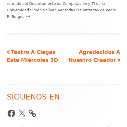
retirado del
Departamento de Computación y TI
de la
Universidad Simón Bolívar
.
Ver todas las entradas de Pedro
R. Borges
Artículo
Artículo
Teatro A Ciegas
Agradecidos A
Navegación
anterior
siguiente
Este Miércoles 3D
Nuestro Creador
de
entradas
SÍGUENOS EN:
Barra
lateral
Facebook
X
principal