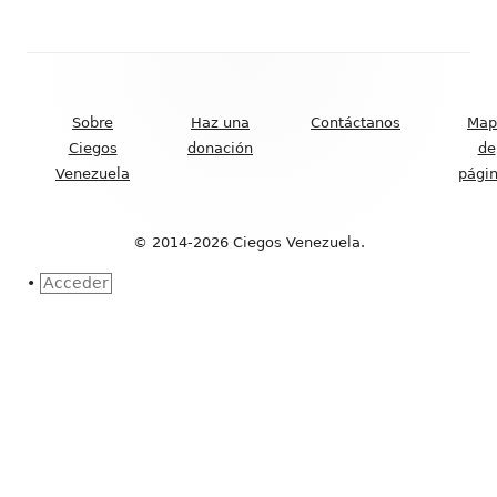
Contenido
del
Sobre
Haz una
Contáctanos
Map
Footer
Ciegos
donación
de
Venezuela
pági
© 2014-2026 Ciegos Venezuela.
•
Acceder