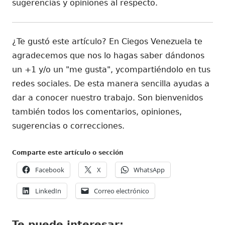
sugerencias y opiniones al respecto.
¿Te gustó este artículo? En Ciegos Venezuela te
agradecemos que nos lo hagas saber dándonos
un +1 y/o un "me gusta", ycompartiéndolo en tus
redes sociales. De esta manera sencilla ayudas a
dar a conocer nuestro trabajo. Son bienvenidos
también todos los comentarios, opiniones,
sugerencias o correcciones.
Comparte este artículo o sección
Abrir
Abrir
Abrir
Facebook
X
WhatsApp
en
en
en
Abrir
Abrir
LinkedIn
Correo electrónico
una
una
una
en
en
ventana
ventana
ventana
una
una
nueva
nueva
nueva
Te puede interesar:
ventana
ventana