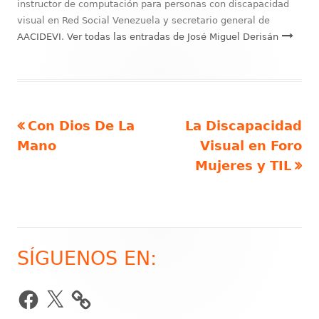
instructor de computación para personas con discapacidad
visual en Red Social Venezuela y secretario general de
AACIDEVI
.
Ver todas las entradas de José Miguel Derisán
Artículo
Artículo
Con Dios De La
La Discapacidad
Navegación
anterior
siguiente
Mano
Visual en Foro
de
Mujeres y TIL
entradas
SÍGUENOS EN:
Barra
lateral
Facebook
X