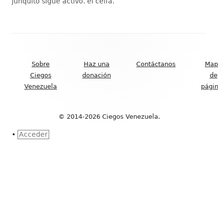
junquito sigue activo. el ceifa.
”
Contenido
del
Sobre
Haz una
Contáctanos
Map
Footer
Ciegos
donación
de
Venezuela
pági
© 2014-2026 Ciegos Venezuela.
•
Acceder