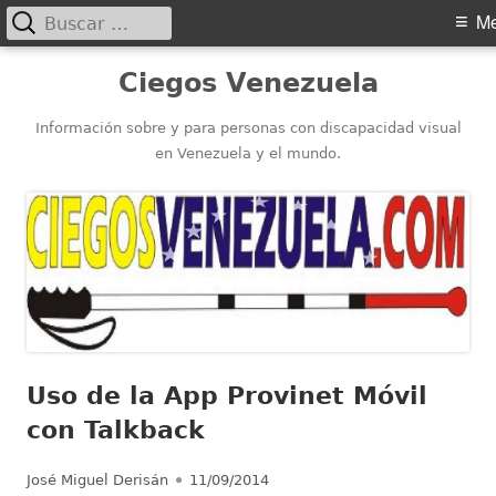
Buscar:
Menú
M
principal
Saltar
Ciegos Venezuela
al
contenido
Información sobre y para personas con discapacidad visual
en Venezuela y el mundo.
Uso de la App Provinet Móvil
con Talkback
Autor
Publicado
José Miguel Derisán
11/09/2014