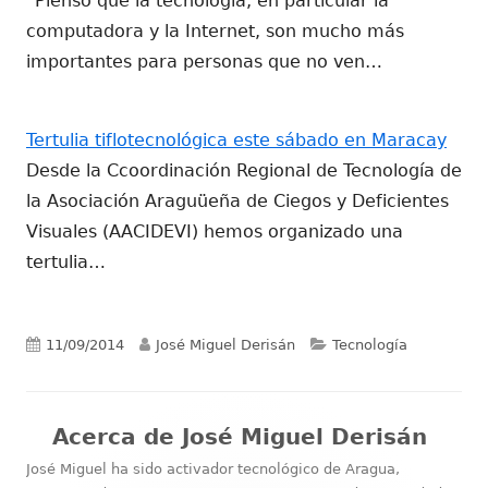
“Pienso que la tecnología, en particular la
computadora y la Internet, son mucho más
importantes para personas que no ven…
Tertulia tiflotecnológica este sábado en Maracay
Desde la Ccoordinación Regional de Tecnología de
la Asociación Araguüeña de Ciegos y Deficientes
Visuales (AACIDEVI) hemos organizado una
tertulia…
Publicado
Autor
Categorías
11/09/2014
José Miguel Derisán
Tecnología
el
Acerca de
José Miguel Derisán
José Miguel ha sido activador tecnológico de Aragua,