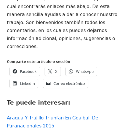
cual encontrarás enlaces más abajo. De esta
manera sencilla ayudas a dar a conocer nuestro
trabajo. Son bienvenidos también todos los
comentarios, en los cuales puedes dejarnos
información adicional, opiniones, sugerencias o
correcciones.
Comparte este artículo o sección
Abrir
Abrir
Abrir
Facebook
X
WhatsApp
en
en
en
Abrir
Abrir
LinkedIn
Correo electrónico
una
una
una
en
en
ventana
ventana
ventana
una
una
nueva
nueva
nueva
Te puede interesar:
ventana
ventana
nueva
nueva
Aragua Y Trujillo Triunfan En Goalball De
Paranacionales 2015