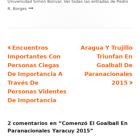
Universidad Simón Bolívar
.
Ver todas las entradas de Pedro
R. Borges
Artículo
Artículo
Encuentros
Aragua Y Trujillo
Navegación
anterior
siguiente
Importantes Con
Triunfan En
de
Personas Ciegas
Goalball De
De Importancia A
Paranacionales
entradas
Través De
2015
Personas Videntes
De Importancia
2 comentarios en “
Comenzó El Goalball En
Paranacionales Yaracuy 2015
”