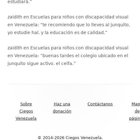
estudiará.
”
zaidith
en
Escuelas para niños con discapacidad visual
en Venezuela
: “
te recomiendo que lo lleves al junquito,
yo estudie haí. y la educación es de calidad.
”
zaidith
en
Escuelas para niños con discapacidad visual
en Venezuela
: “
buenas tardes el colegio ubicado en el
junquito sigue activo. el ceifa.
”
Contenido
del
Sobre
Haz una
Contáctanos
Map
Footer
Ciegos
donación
de
Venezuela
pági
© 2014-2026 Ciegos Venezuela.