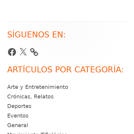
SÍGUENOS EN:
Barra
lateral
Facebook
X
principal
ARTÍCULOS POR CATEGORÍA:
Arte y Entretenimiento
Crónicas, Relatos
Deportes
Eventos
General