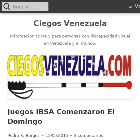
Buscar:
Menú
M
principal
Saltar
Ciegos Venezuela
al
contenido
Información sobre y para personas con discapacidad visual
en Venezuela y el mundo.
Juegos IBSA Comenzaron El
Domingo
Autor
Publicado
en Juegos IBSA C
Pedro R. Borges
12/05/2015
3 comentarios