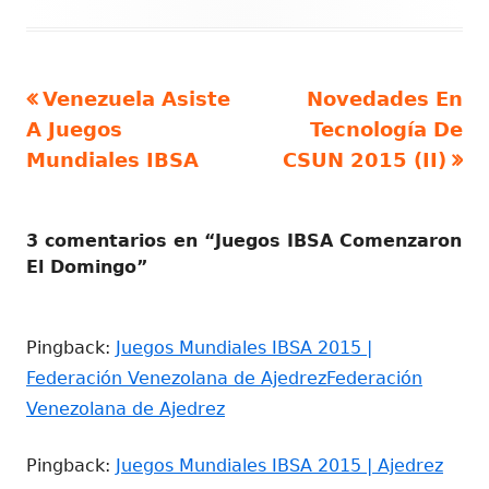
Artículo
Artículo
Venezuela Asiste
Novedades En
Navegación
anterior
siguiente
A Juegos
Tecnología De
de
Mundiales IBSA
CSUN 2015 (II)
entradas
3 comentarios en “
Juegos IBSA Comenzaron
El Domingo
”
Pingback:
Juegos Mundiales IBSA 2015 |
Federación Venezolana de AjedrezFederación
Venezolana de Ajedrez
Pingback:
Juegos Mundiales IBSA 2015 | Ajedrez