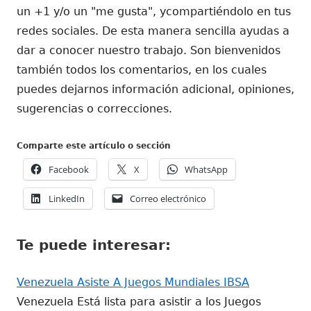
un +1 y/o un "me gusta", ycompartiéndolo en tus
redes sociales. De esta manera sencilla ayudas a
dar a conocer nuestro trabajo. Son bienvenidos
también todos los comentarios, en los cuales
puedes dejarnos información adicional, opiniones,
sugerencias o correcciones.
Comparte este artículo o sección
Abrir
Abrir
Abrir
Facebook
X
WhatsApp
en
en
en
Abrir
Abrir
LinkedIn
Correo electrónico
una
una
una
en
en
ventana
ventana
ventana
una
una
nueva
nueva
nueva
Te puede interesar:
ventana
ventana
nueva
nueva
Venezuela Asiste A Juegos Mundiales IBSA
Venezuela Está lista para asistir a los Juegos