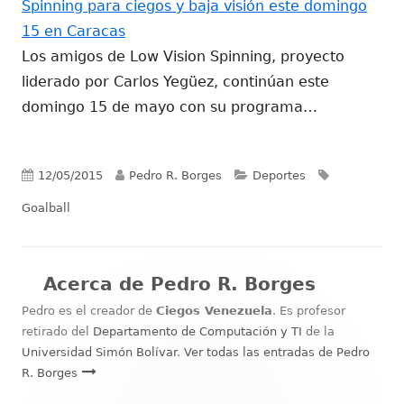
Spinning para ciegos y baja visión este domingo
15 en Caracas
Los amigos de Low Vision Spinning, proyecto
liderado por Carlos Yegüez, continúan este
domingo 15 de mayo con su programa…
Publicado
Autor
Categorías
Etiquetas
12/05/2015
Pedro R. Borges
Deportes
el
Goalball
Acerca de
Pedro R. Borges
Pedro es el creador de
Ciegos Venezuela
. Es profesor
retirado del
Departamento de Computación y TI
de la
Universidad Simón Bolívar
.
Ver todas las entradas de Pedro
R. Borges