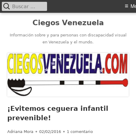
Buscar:
Menú
M
principal
Saltar
Ciegos Venezuela
al
contenido
Información sobre y para personas con discapacidad visual
en Venezuela y el mundo.
¡Evitemos ceguera infantil
prevenible!
Autor
Publicado
en ¡Evitemos ceguera 
Adriana Mora
02/02/2016
1 comentario