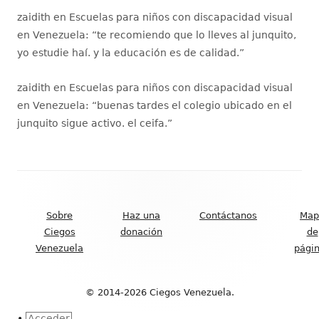
zaidith
en
Escuelas para niños con discapacidad visual
en Venezuela
: “
te recomiendo que lo lleves al junquito,
yo estudie haí. y la educación es de calidad.
”
zaidith
en
Escuelas para niños con discapacidad visual
en Venezuela
: “
buenas tardes el colegio ubicado en el
junquito sigue activo. el ceifa.
”
Contenido
del
Sobre
Haz una
Contáctanos
Map
Footer
Ciegos
donación
de
Venezuela
pági
© 2014-2026 Ciegos Venezuela.
•
Acceder