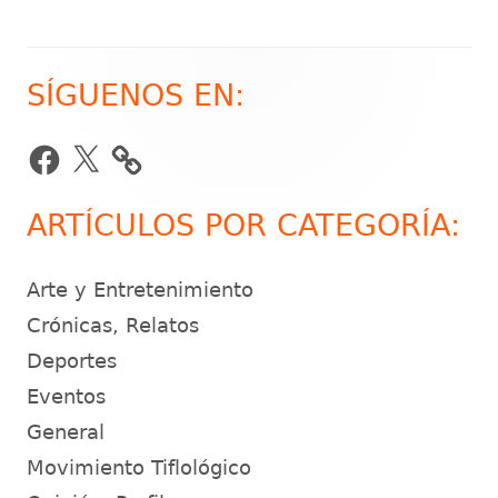
SÍGUENOS EN:
Barra
lateral
Facebook
X
principal
ARTÍCULOS POR CATEGORÍA:
Arte y Entretenimiento
Crónicas, Relatos
Deportes
Eventos
General
Movimiento Tiflológico