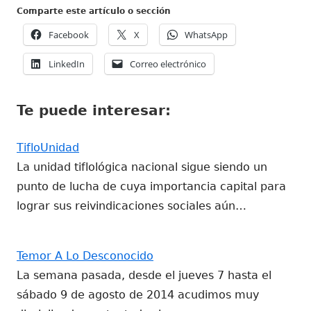
Comparte este artículo o sección
Abrir
Abrir
Abrir
Facebook
X
WhatsApp
en
en
en
Abrir
Abrir
LinkedIn
Correo electrónico
una
una
una
en
en
ventana
ventana
ventana
una
una
nueva
nueva
nueva
Te puede interesar:
ventana
ventana
nueva
nueva
TifloUnidad
La unidad tiflológica nacional sigue siendo un
punto de lucha de cuya importancia capital para
lograr sus reivindicaciones sociales aún…
Temor A Lo Desconocido
La semana pasada, desde el jueves 7 hasta el
sábado 9 de agosto de 2014 acudimos muy