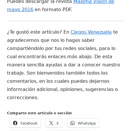
Puedes descargar la revista
Máxima Visión
de
mayo 2016
en formato PDF.
¿Te gustó este artículo? En
Ciegos Venezuela
te
agradecemos que nos lo hagas saber
compartiéndolo por tus redes sociales, para lo
cual encontrarás enlaces más abajo. De esta
manera sencilla ayudas a dar a conocer nuestro
trabajo. Son bienvenidos también todos los
comentarios, en los cuales puedes dejarnos
información adicional, opiniones, sugerencias o
correcciones.
Comparte este artículo o sección
Abrir
Abrir
Abrir
Facebook
X
WhatsApp
en
en
en