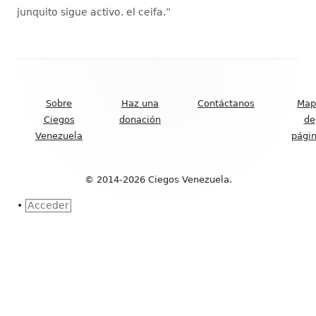
junquito sigue activo. el ceifa.
”
Contenido
del
Sobre
Haz una
Contáctanos
Map
Footer
Ciegos
donación
de
Venezuela
pági
© 2014-2026 Ciegos Venezuela.
•
Acceder