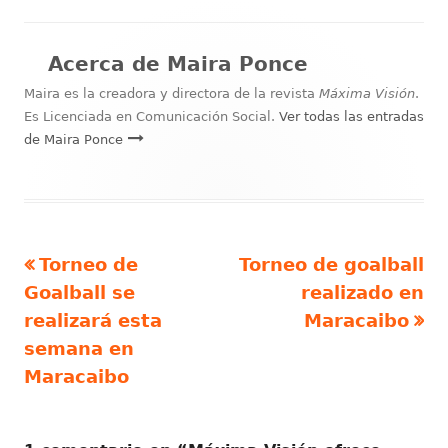
el
Acerca de
Maira Ponce
Maira es la creadora y directora de la revista
Máxima Visión
.
Es Licenciada en Comunicación Social.
Ver todas las entradas
de Maira Ponce
Artículo
Artículo
Torneo de
Torneo de goalball
Navegación
anterior
siguiente
Goalball se
realizado en
de
realizará esta
Maracaibo
semana en
entradas
Maracaibo