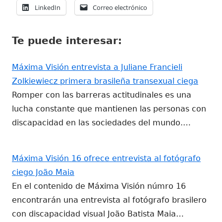
Abrir
Abrir
LinkedIn
Correo electrónico
una
una
una
en
en
ventana
ventana
ventana
una
una
nueva
nueva
nueva
Te puede interesar:
ventana
ventana
nueva
nueva
Máxima Visión entrevista a Juliane Francieli
Zolkiewiecz primera brasileña transexual ciega
Romper con las barreras actitudinales es una
lucha constante que mantienen las personas con
discapacidad en las sociedades del mundo.…
Máxima Visión 16 ofrece entrevista al fotógrafo
ciego João Maia
En el contenido de Máxima Visión númro 16
encontrarán una entrevista al fotógrafo brasilero
con discapacidad visual João Batista Maia…