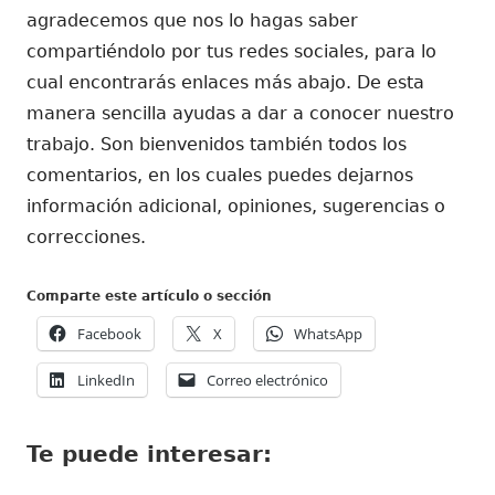
agradecemos que nos lo hagas saber
compartiéndolo por tus redes sociales, para lo
cual encontrarás enlaces más abajo. De esta
manera sencilla ayudas a dar a conocer nuestro
trabajo. Son bienvenidos también todos los
comentarios, en los cuales puedes dejarnos
información adicional, opiniones, sugerencias o
correcciones.
Comparte este artículo o sección
Abrir
Abrir
Abrir
Facebook
X
WhatsApp
en
en
en
Abrir
Abrir
LinkedIn
Correo electrónico
una
una
una
en
en
ventana
ventana
ventana
una
una
nueva
nueva
nueva
Te puede interesar:
ventana
ventana
nueva
nueva