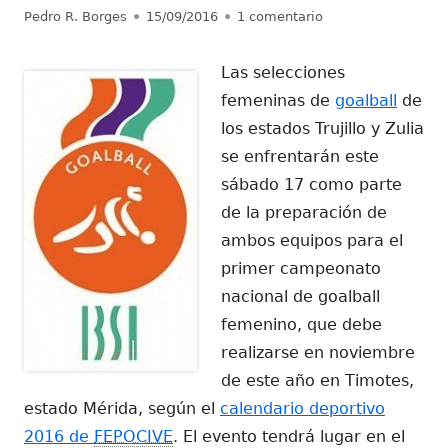
Autor
Publicado
en Trujillo y Zulia
Pedro R. Borges
15/09/2016
1 comentario
el
Las selecciones
femeninas de
goalball
de
los estados Trujillo y Zulia
se enfrentarán este
sábado 17 como parte
de la preparación de
ambos equipos para el
primer campeonato
nacional de goalball
femenino, que debe
realizarse en noviembre
de este año en Timotes,
estado Mérida, según el
calendario deportivo
2016 de
FEPOCIVE
. El evento tendrá lugar en el