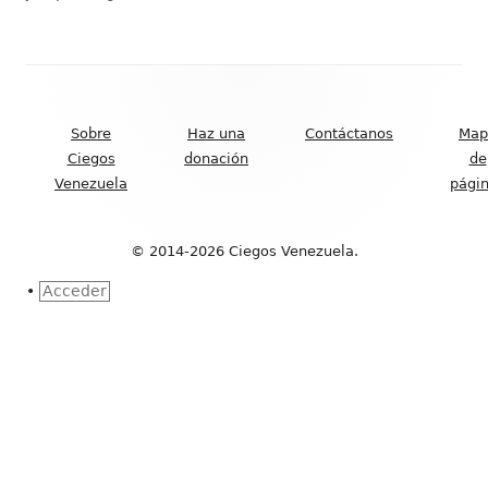
Contenido
del
Sobre
Haz una
Contáctanos
Map
Footer
Ciegos
donación
de
Venezuela
pági
© 2014-2026 Ciegos Venezuela.
•
Acceder