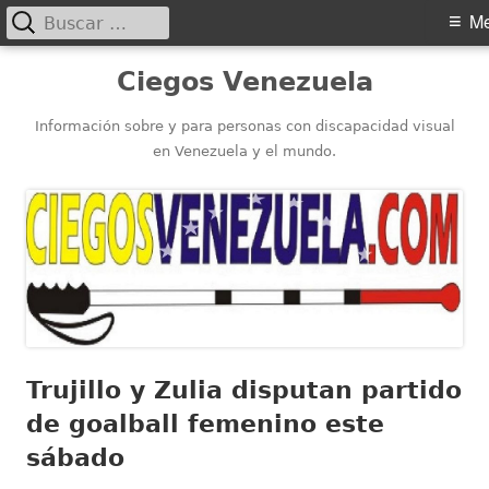
Buscar:
Menú
M
principal
Saltar
Ciegos Venezuela
al
contenido
Información sobre y para personas con discapacidad visual
en Venezuela y el mundo.
Trujillo y Zulia disputan partido
de goalball femenino este
sábado