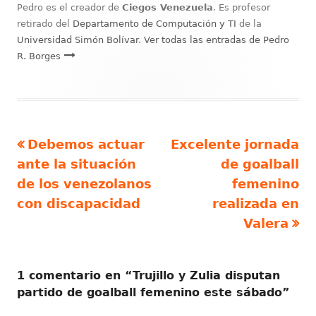
Pedro es el creador de
Ciegos Venezuela
. Es profesor
retirado del
Departamento de Computación y TI
de la
Universidad Simón Bolívar
.
Ver todas las entradas de Pedro
R. Borges
Artículo
Artículo
Debemos actuar
Excelente jornada
Navegación
anterior
siguiente
ante la situación
de goalball
de
de los venezolanos
femenino
con discapacidad
realizada en
entradas
Valera
1 comentario en “
Trujillo y Zulia disputan
partido de goalball femenino este sábado
”