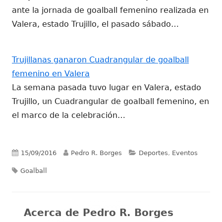
ante la jornada de goalball femenino realizada en
Valera, estado Trujillo, el pasado sábado…
Trujillanas ganaron Cuadrangular de goalball
femenino en Valera
La semana pasada tuvo lugar en Valera, estado
Trujillo, un Cuadrangular de goalball femenino, en
el marco de la celebración…
Publicado
Autor
Categorías
15/09/2016
Pedro R. Borges
Deportes
,
Eventos
Etiquetas
el
Goalball
Acerca de
Pedro R. Borges