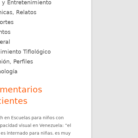
e y Entretenimiento
icas, Relatos
ortes
ntos
eral
miento Tiflológico
ión, Perfiles
nología
mentarios
cientes
th
en
Escuelas para niños con
apacidad visual en Venezuela
: “
el
 es internado para niñas. es muy