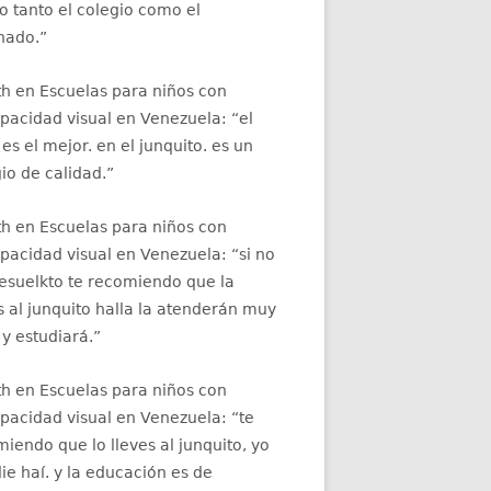
 tanto el colegio como el
nado.
”
th
en
Escuelas para niños con
apacidad visual en Venezuela
: “
el
 es el mejor. en el junquito. es un
io de calidad.
”
th
en
Escuelas para niños con
apacidad visual en Venezuela
: “
si no
resuelkto te recomiendo que la
s al junquito halla la atenderán muy
 y estudiará.
”
th
en
Escuelas para niños con
apacidad visual en Venezuela
: “
te
iendo que lo lleves al junquito, yo
ie haí. y la educación es de