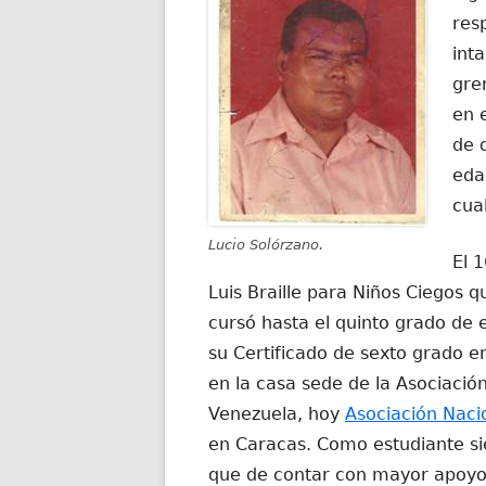
res
int
gre
en 
de 
eda
cua
Lucio Solórzano.
El 
Luis Braille para Niños Ciegos qu
cursó hasta el quinto grado de 
su Certificado de sexto grado e
en la casa sede de la Asociació
Venezuela, hoy
Asociación Naci
en Caracas. Como estudiante s
que de contar con mayor apoyo l