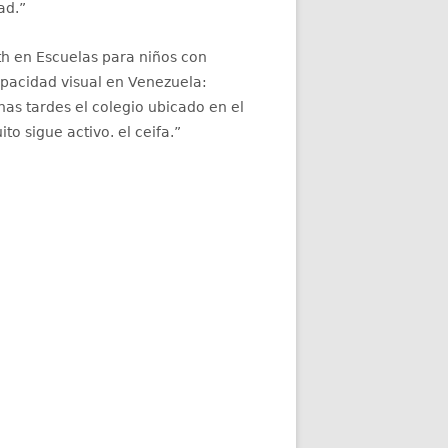
ad.
”
th
en
Escuelas para niños con
apacidad visual en Venezuela
:
as tardes el colegio ubicado en el
ito sigue activo. el ceifa.
”