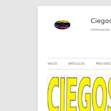
Saltar
al
Ciego
contenido
Información 
Menú
INICIO
ARTÍCULOS
PRESTADO
principal