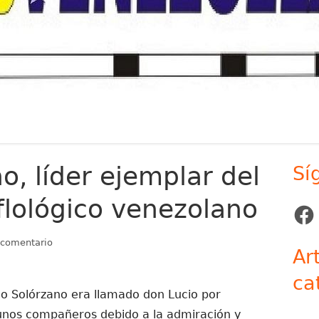
o, líder ejemplar del
Sí
Ba
flológico venezolano
lat
Face
pr
en Lucio Solórzano, líder ejemplar del movimiento tiflol
 comentario
Ar
ca
io Solórzano era llamado don Lucio por
unos compañeros debido a la admiración y