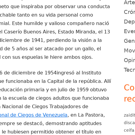
Art
peto que inspiraba por observar una conducta
Crón
achable tanto en su vida personal como
Dep
mial. Este humilde y valioso compañero nació
Eve
el Caserío Buenos Aires, Estado Miranda, el 13
diciembre de 1941, perdiendo la visión a la
Gen
d de 5 años al ser atacado por un gallo, el
Movi
l con sus espuelas le hiere ambos ojos.
Opin
Tec
16 de diciembre de 1954ingresó al Instituto
e funcionaba en la Capital de la república. Allí
Co
educación primaria y en julio de 1959 obtuvo
re
n la escuela de ciegos adultos que funcionaba
n Nacional de Ciegos Trabajadores de
onal de Ciegos de Venezuela
, en La Pastora,
zaidi
disc
iempre se destacó, demostrando aptitudes
ceifa
e hubiesen permitido obtener el título en