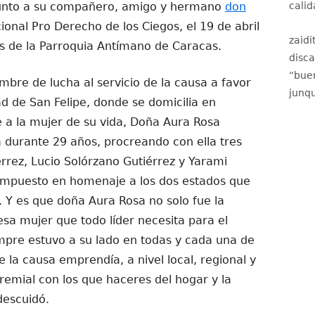
junto a su compañero, amigo y hermano
don
calid
ional Pro Derecho de los Ciegos, el 19 de abril
zaidi
as de la Parroquia Antímano de Caracas.
disc
“
buen
bre de lucha al servicio de la causa a favor
junqu
dad de San Felipe, donde se domicilia en
 a la mujer de su vida, Doña Aura Rosa
 durante 29 años, procreando con ella tres
érrez, Lucio Solórzano Gutiérrez y Yarami
ompuesto en homenaje a los dos estados que
. Y es que doña Aura Rosa no solo fue la
sa mujer que todo líder necesita para el
empre estuvo a su lado en todas y cada una de
 la causa emprendía, a nivel local, regional y
emial con los que haceres del hogar y la
descuidó.