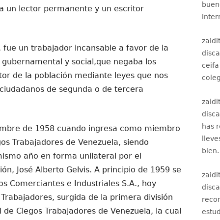
bueno
a un lector permanente y un escritor
inter
zaidi
 fue un trabajador incansable a favor de la
disc
a gubernamental y social,que negaba los
ceifa
tor de la población mediante leyes que nos
coleg
 ciudadanos de segunda o de tercera
zaidi
disc
has 
ptiembre de 1958 cuando ingresa como miembro
lleve
gos Trabajadores de Venezuela, siendo
bien.
ismo año en forma unilateral por el
ión, José Alberto Gelvis. A principio de 1959 se
zaidi
os Comerciantes e Industriales S.A., hoy
disc
rabajadores, surgida de la primera división
recom
l de Ciegos Trabajadores de Venezuela, la cual
estud