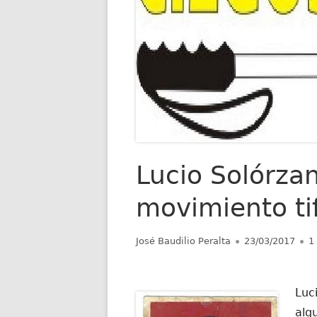
Lucio Solórzan
movimiento ti
Autor
Publicado
José Baudilio Peralta
23/03/2017
1
el
Luc
alg