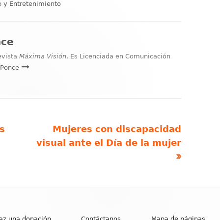
egorías
e y Entretenimiento
nce
revista
Máxima Visión
. Es Licenciada en Comunicación
a Ponce
Artículo
s
Mujeres con discapacidad
siguiente
visual ante el Día de la mujer
az una donación
Contáctanos
Mapa de páginas