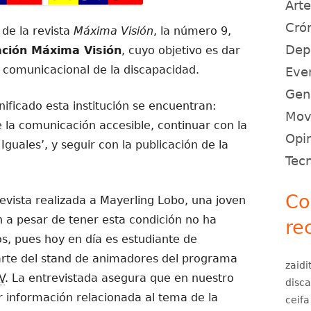
Art
Crón
 de la revista
Máxima Visión
, la número 9,
Dep
ción Máxima Visión
, cuyo objetivo es dar
 comunicacional de la discapacidad.
Eve
Gen
nificado esta institución se encuentran:
Movi
e la comunicación accesible, continuar con la
Opin
uales’, y seguir con la publicación de la
Tec
Co
revista realizada a Mayerling Lobo, una joven
n a pesar de tener esta condición no ha
re
os, pues hoy en día es estudiante de
arte del stand de animadores del programa
zaidi
V
. La entrevistada asegura que en nuestro
disc
r información relacionada al tema de la
ceifa