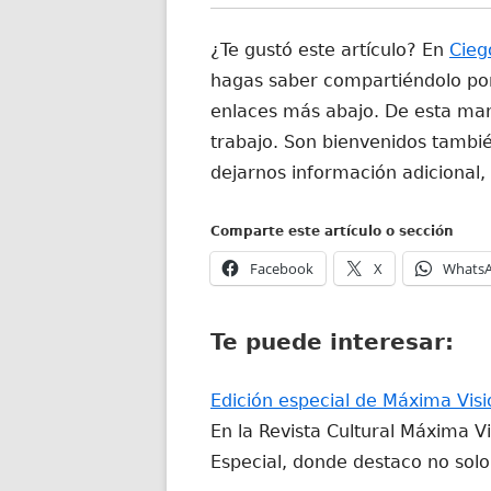
¿Te gustó este artículo? En
Cieg
hagas saber compartiéndolo por 
enlaces más abajo. De esta man
trabajo. Son bienvenidos tambié
dejarnos información adicional,
Comparte este artículo o sección
Abrir
Abrir
Facebook
X
Whats
en
en
una
una
Te puede interesar:
ventana
ventana
nueva
nueva
Edición especial de Máxima Vis
En la Revista Cultural Máxima Vi
Especial, donde destaco no sol