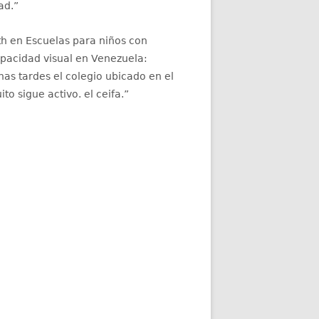
ad.
”
th
en
Escuelas para niños con
apacidad visual en Venezuela
:
as tardes el colegio ubicado en el
ito sigue activo. el ceifa.
”