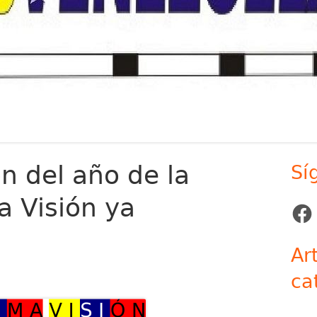
n del año de la
Sí
Ba
a Visión ya
lat
Face
pr
Ar
ca