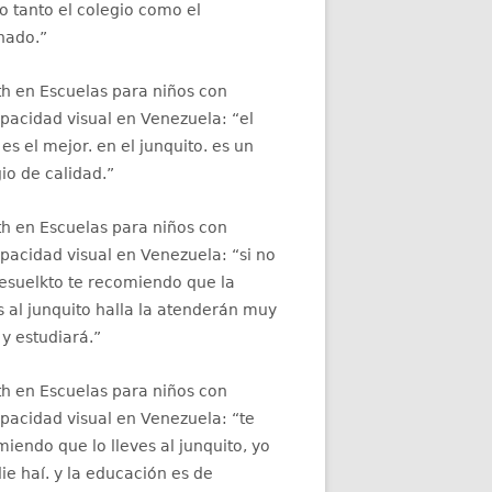
 tanto el colegio como el
nado.
”
th
en
Escuelas para niños con
apacidad visual en Venezuela
: “
el
 es el mejor. en el junquito. es un
io de calidad.
”
th
en
Escuelas para niños con
apacidad visual en Venezuela
: “
si no
resuelkto te recomiendo que la
s al junquito halla la atenderán muy
 y estudiará.
”
th
en
Escuelas para niños con
apacidad visual en Venezuela
: “
te
iendo que lo lleves al junquito, yo
ie haí. y la educación es de