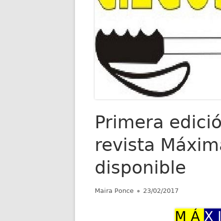
Primera edició
revista Máxim
disponible
Autor
Publicado
Maira Ponce
23/02/2017
el