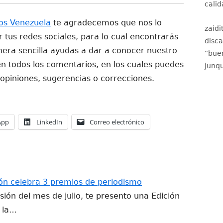
calid
os Venezuela
te agradecemos que nos lo
zaidi
tus redes sociales, para lo cual encontrarás
disc
era sencilla ayudas a dar a conocer nuestro
“
buen
n todos los comentarios, en los cuales puedes
junqu
 opiniones, sugerencias o correcciones.
Abrir
Abrir
Abrir
App
LinkedIn
Correo electrónico
en
en
en
una
una
una
ventana
ventana
ventana
nueva
nueva
nueva
ión celebra 3 premios de periodismo
sión del mes de julio, te presento una Edición
o la…