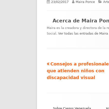
Publicado
Autor
Cat
23/02/2017
Maira Ponce
Art
el
Acerca de
Maira Po
Maira es la creadora y directora de la 
Social.
Ver todas las entradas de Mair
Artículo
Consejos a profesionale
Navegación
anterior
que atienden niños con
de
discapacidad visual
entradas
Contenido
del
Sobre Ciegos Venezuela
H