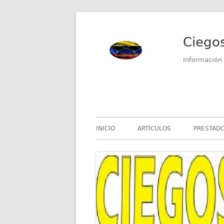
Saltar
al
Ciego
contenido
Información 
Menú
INICIO
ARTÍCULOS
PRESTADO
principal