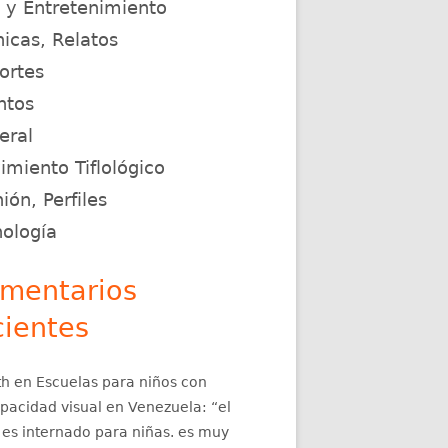
e y Entretenimiento
icas, Relatos
ortes
ntos
eral
miento Tiflológico
ión, Perfiles
nología
mentarios
cientes
th
en
Escuelas para niños con
apacidad visual en Venezuela
: “
el
 es internado para niñas. es muy