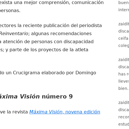
e exista una mejor comprensión, comunicación
bueno
inter
personas.
zaidi
ctores la reciente publicación del periodista
disc
Reinventario
; algunas recomendaciones
ceifa
a atención de personas con discapacidad
coleg
s; y parte de los proyectos de la atleta
zaidi
disc
do un Crucigrama elaborado por Domingo
has 
lleve
bien.
xima Visión
número 9
zaidi
disc
ve la revista
Máxima Visión
, novena edición
recom
estud