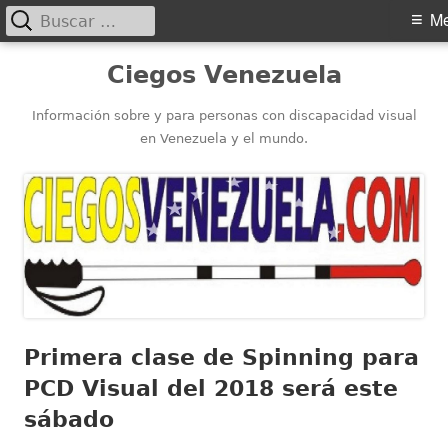
Buscar:
Menú
M
principal
Saltar
Ciegos Venezuela
al
contenido
Información sobre y para personas con discapacidad visual
en Venezuela y el mundo.
Primera clase de Spinning para
PCD Visual del 2018 será este
sábado