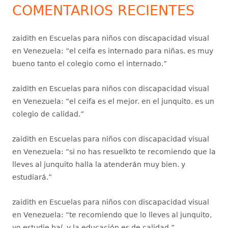
COMENTARIOS RECIENTES
zaidith
en
Escuelas para niños con discapacidad visual
en Venezuela
: “
el ceifa es internado para niñas. es muy
bueno tanto el colegio como el internado.
”
zaidith
en
Escuelas para niños con discapacidad visual
en Venezuela
: “
el ceifa es el mejor. en el junquito. es un
colegio de calidad.
”
zaidith
en
Escuelas para niños con discapacidad visual
en Venezuela
: “
si no has resuelkto te recomiendo que la
lleves al junquito halla la atenderán muy bien. y
estudiará.
”
zaidith
en
Escuelas para niños con discapacidad visual
en Venezuela
: “
te recomiendo que lo lleves al junquito,
yo estudie haí. y la educación es de calidad.
”