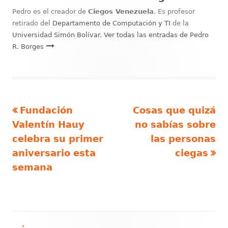
Pedro es el creador de
Ciegos Venezuela
. Es profesor
retirado del
Departamento de Computación y TI
de la
Universidad Simón Bolívar
.
Ver todas las entradas de Pedro
R. Borges
Artículo
Artículo
Fundación
Cosas que quizá
Navegación
anterior
siguiente
Valentín Hauy
no sabías sobre
de
celebra su primer
las personas
aniversario esta
ciegas
entradas
semana