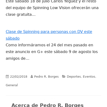
Este sábado 18 de julio Carlos Yegüez y el resto
del equipo de Spinning Low Vision ofrecerán una
clase gratuita…
Clase de Spinning para personas con DV este
sábado
Como informáramos el 24 del mes pasado en
este anuncio en G+ este sábado 9 de agosto los
amigos de…
Publicado
Autor
Categorías
22/02/2018
Pedro R. Borges
Deportes
,
Eventos
,
el
General
Acerca de
Pedro R. Borges