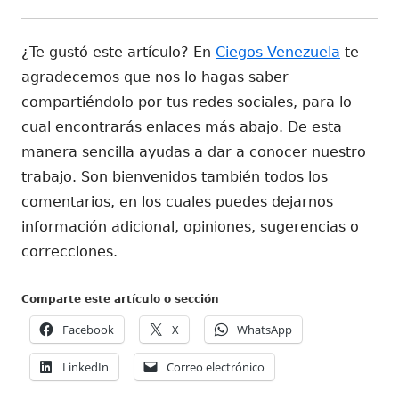
¿Te gustó este artículo? En
Ciegos Venezuela
te
agradecemos que nos lo hagas saber
compartiéndolo por tus redes sociales, para lo
cual encontrarás enlaces más abajo. De esta
manera sencilla ayudas a dar a conocer nuestro
trabajo. Son bienvenidos también todos los
comentarios, en los cuales puedes dejarnos
información adicional, opiniones, sugerencias o
correcciones.
Comparte este artículo o sección
Abrir
Abrir
Abrir
Facebook
X
WhatsApp
en
en
en
Abrir
Abrir
LinkedIn
Correo electrónico
una
una
una
en
en
ventana
ventana
ventana