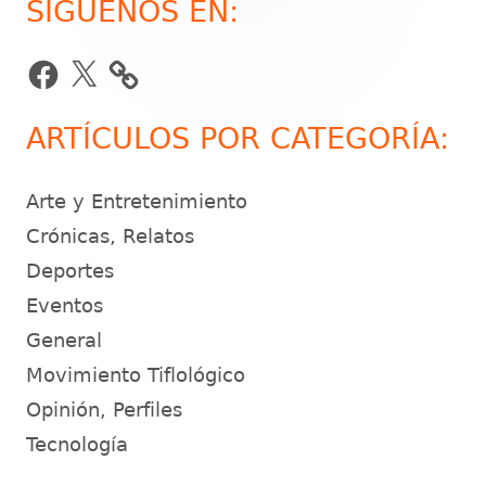
SÍGUENOS EN:
Barra
lateral
Facebook
X
principal
ARTÍCULOS POR CATEGORÍA:
Arte y Entretenimiento
Crónicas, Relatos
Deportes
Eventos
General
Movimiento Tiflológico
Opinión, Perfiles
Tecnología