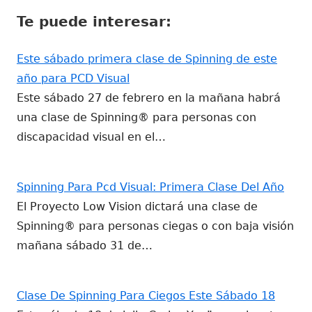
una
una
nueva
nueva
nueva
Te puede interesar:
ventana
ventana
nueva
nueva
Este sábado primera clase de Spinning de este
año para PCD Visual
Este sábado 27 de febrero en la mañana habrá
una clase de Spinning® para personas con
discapacidad visual en el…
Spinning Para Pcd Visual: Primera Clase Del Año
El Proyecto Low Vision dictará una clase de
Spinning® para personas ciegas o con baja visión
mañana sábado 31 de…
Clase De Spinning Para Ciegos Este Sábado 18