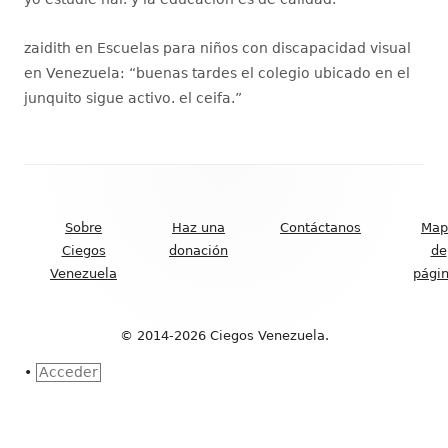
zaidith
en
Escuelas para niños con discapacidad visual
en Venezuela
: “
buenas tardes el colegio ubicado en el
junquito sigue activo. el ceifa.
”
Contenido
del
Sobre
Haz una
Contáctanos
Map
Footer
Ciegos
donación
de
Venezuela
pági
© 2014-2026 Ciegos Venezuela.
•
Acceder