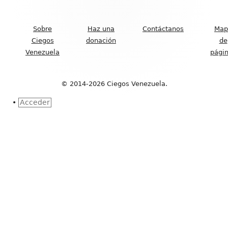
Contenido
del
Sobre
Haz una
Contáctanos
Map
Footer
Ciegos
donación
de
Venezuela
pági
© 2014-2026 Ciegos Venezuela.
•
Acceder