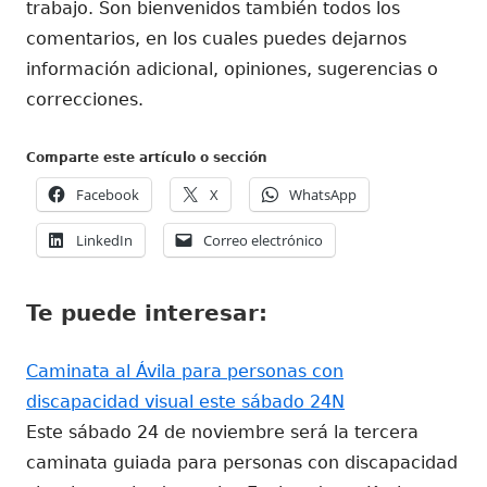
trabajo. Son bienvenidos también todos los
comentarios, en los cuales puedes dejarnos
información adicional, opiniones, sugerencias o
correcciones.
Comparte este artículo o sección
Abrir
Abrir
Abrir
Facebook
X
WhatsApp
en
en
en
Abrir
Abrir
LinkedIn
Correo electrónico
una
una
una
en
en
ventana
ventana
ventana
una
una
nueva
nueva
nueva
Te puede interesar:
ventana
ventana
nueva
nueva
Caminata al Ávila para personas con
discapacidad visual este sábado 24N
Este sábado 24 de noviembre será la tercera
caminata guiada para personas con discapacidad