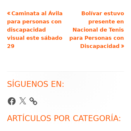
Artículo
Artículo
Caminata al Ávila
Bolívar estuvo
Navegación
anterior
siguiente
para personas con
presente en
de
discapacidad
Nacional de Tenis
visual este sábado
para Personas con
entradas
29
Discapacidad
SÍGUENOS EN:
Barra
lateral
Facebook
X
principal
ARTÍCULOS POR CATEGORÍA: