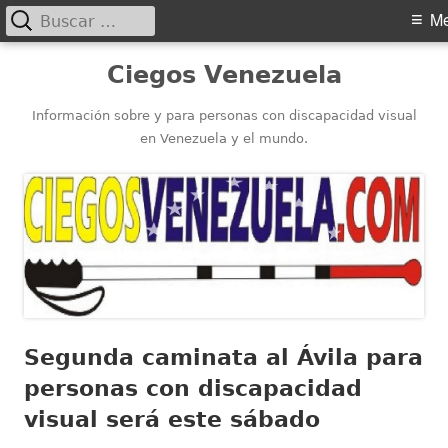
Buscar:
Menú
M
principal
Saltar
Ciegos Venezuela
al
contenido
Información sobre y para personas con discapacidad visual
en Venezuela y el mundo.
Segunda caminata al Ávila para
personas con discapacidad
visual será este sábado