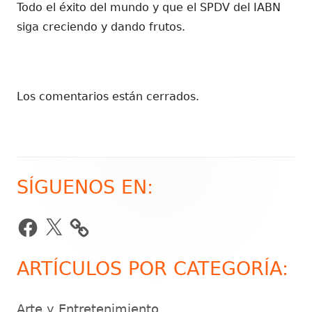
Todo el éxito del mundo y que el SPDV del IABN
siga creciendo y dando frutos.
Los comentarios están cerrados.
SÍGUENOS EN:
Barra
lateral
Facebook
X
principal
ARTÍCULOS POR CATEGORÍA:
Arte y Entretenimiento