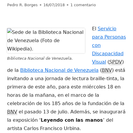
Autor
Publicado
en SPDV celebra ani
Pedro R. Borges
16/07/2018
1 comentario
el
El
Servicio
para Personas
con
Discapacidad
Biblioteca Nacional de Venezuela.
Visual
(
SPDV
)
de la
Biblioteca Nacional de Venezuela
(
BNV
) está
invitando a una jornada de lectura braille-tinta, la
primera de este año, para este miércoles 18 en
horas de la mañana, en el marco de la
celebración de los 185 años de la fundación de la
BNV
el pasado 13 de julio. Además, se inaugurará
la exposición ‘
Leyendo con las manos
’ del
artista Carlos Francisco Urbina.