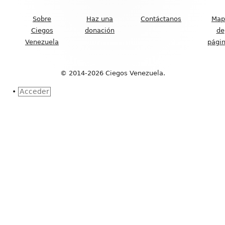
del
Sobre
Haz una
Contáctanos
Map
Footer
Ciegos
donación
de
Venezuela
pági
© 2014-2026 Ciegos Venezuela.
•
Acceder