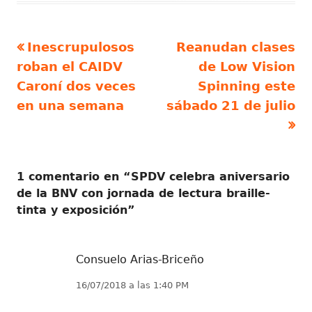
Artículo
Artículo
Inescrupulosos
Reanudan clases
Navegación
anterior
siguiente
roban el CAIDV
de Low Vision
de
Caroní dos veces
Spinning este
en una semana
sábado 21 de julio
entradas
1 comentario en “
SPDV celebra aniversario
de la BNV con jornada de lectura braille-
tinta y exposición
”
Consuelo Arias-Briceño
16/07/2018 a las 1:40 PM