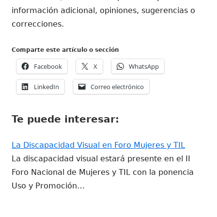
información adicional, opiniones, sugerencias o
correcciones.
Comparte este artículo o sección
Abrir
Abrir
Abrir
Facebook
X
WhatsApp
en
en
en
Abrir
Abrir
LinkedIn
Correo electrónico
una
una
una
en
en
ventana
ventana
ventana
una
una
nueva
nueva
nueva
Te puede interesar:
ventana
ventana
nueva
nueva
La Discapacidad Visual en Foro Mujeres y TIL
La discapacidad visual estará presente en el II
Foro Nacional de Mujeres y TIL con la ponencia
Uso y Promoción…