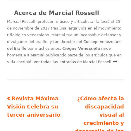
Acerca de
Marcial Rossell
Marcial Rossell, profesor, músico y articulista, falleció el 25
de noviembre de 2017 tras una larga vida en el movimiento
tiflológico venezolano. Marcial fue un incansable defensor y
divulgador del braille, y fue director del
Consejo Venezolano
del Braille
por muchos años.
Ciegos Venezuela
rinde
homenaje a Marcial publicando parte de los artículos que en
vida escribió.
Ver todas las entradas de Marcial Rossell
Artículo
Artículo
Revista Máxima
¿Cómo afecta la
Navegación
anterior
siguiente
Visión Celebra su
discapacidad
de
tercer aniversario
visual al
crecimiento y
entradas