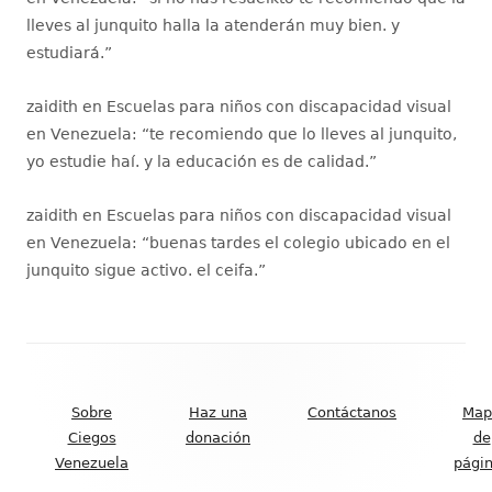
lleves al junquito halla la atenderán muy bien. y
estudiará.
”
zaidith
en
Escuelas para niños con discapacidad visual
en Venezuela
: “
te recomiendo que lo lleves al junquito,
yo estudie haí. y la educación es de calidad.
”
zaidith
en
Escuelas para niños con discapacidad visual
en Venezuela
: “
buenas tardes el colegio ubicado en el
junquito sigue activo. el ceifa.
”
Contenido
del
Sobre
Haz una
Contáctanos
Map
Footer
Ciegos
donación
de
Venezuela
pági