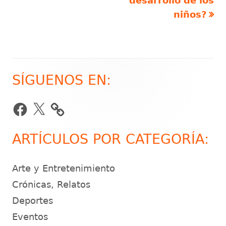
desarrollo de los
niños?
SÍGUENOS EN:
Barra
lateral
Facebook
X
principal
ARTÍCULOS POR CATEGORÍA:
Arte y Entretenimiento
Crónicas, Relatos
Deportes
Eventos