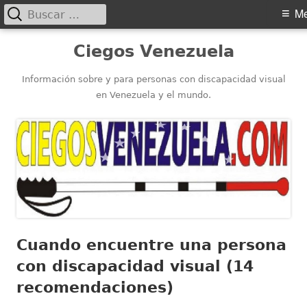
Buscar:
Menú
M
principal
Saltar
Ciegos Venezuela
al
contenido
Información sobre y para personas con discapacidad visual
en Venezuela y el mundo.
Cuando encuentre una persona
con discapacidad visual (14
recomendaciones)