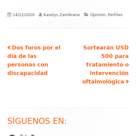
Publicado
Autor
Categorías
14/12/2020
Karelys Zambrano
Opinión, Perfiles
el
Artículo
Artículo
Dos foros por el
Sortearán USD
Navegación
anterior
siguiente
día de las
500 para
de
personas con
tratamiento o
discapacidad
intervención
entradas
oftalmológica
SÍGUENOS EN:
Barra
lateral
Facebook
X