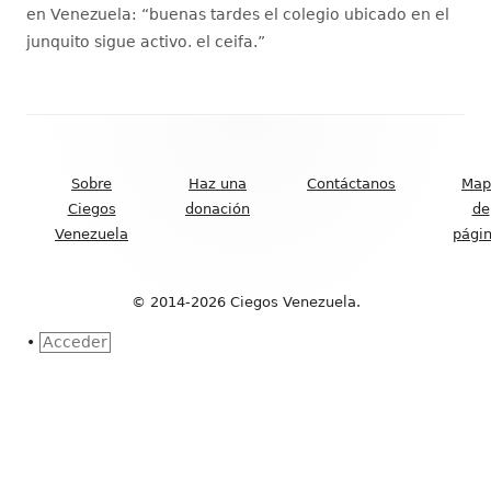
en Venezuela
: “
buenas tardes el colegio ubicado en el
junquito sigue activo. el ceifa.
”
Contenido
del
Sobre
Haz una
Contáctanos
Map
Footer
Ciegos
donación
de
Venezuela
pági
© 2014-2026 Ciegos Venezuela.
•
Acceder