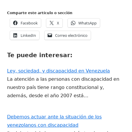
Comparte este artículo o sección
Abrir
Abrir
Abrir
Facebook
X
WhatsApp
en
en
en
Abrir
Abrir
LinkedIn
Correo electrónico
una
una
una
en
en
ventana
ventana
ventana
una
una
nueva
nueva
nueva
Te puede interesar:
ventana
ventana
nueva
nueva
Ley, sociedad, y discapacidad en Venezuela
La atención a las personas con discapacidad en
nuestro país tiene rango constitucional y,
además, desde el año 2007 está…
Debemos actuar ante la situación de los
venezolanos con discapacidad