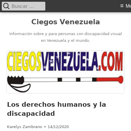
Buscar:
Menú
M
principal
Saltar
Ciegos Venezuela
al
contenido
Información sobre y para personas con discapacidad visual
en Venezuela y el mundo.
Los derechos humanos y la
discapacidad
Autor
Publicado
Karelys Zambrano
14/12/2020