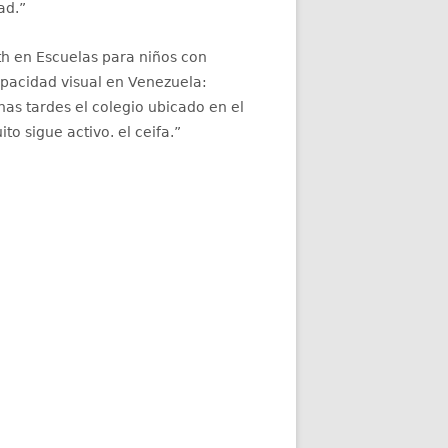
ad.
”
th
en
Escuelas para niños con
apacidad visual en Venezuela
:
as tardes el colegio ubicado en el
ito sigue activo. el ceifa.
”