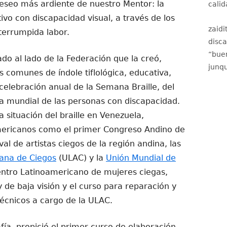
deseo más ardiente de nuestro Mentor: la
calid
tivo con discapacidad visual, a través de los
zaidi
nterrumpida labor.
disc
“
buen
ado al lado de la Federación que la creó,
junqu
s comunes de índole tiflológica, educativa,
 celebración anual de la Semana Braille, del
día mundial de las personas con discapacidad.
 situación del braille en Venezuela,
mericanos como el primer Congreso Andino de
val de artistas ciegos de la región andina, las
ana de Ciegos
(ULAC) y la
Unión Mundial de
ntro Latinoamericano de mujeres ciegas,
y de baja visión y el curso para reparación y
écnicos a cargo de la ULAC.
fía, propició el primer curso de elaboración