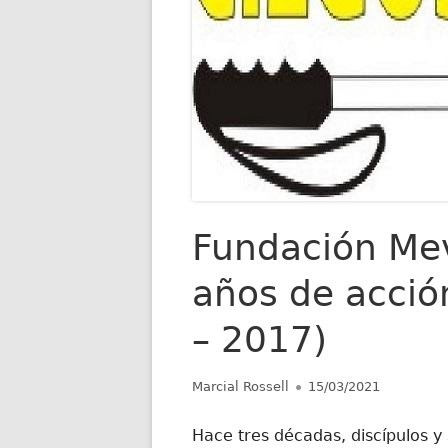
Fundación Mev
años de acción
– 2017)
Autor
Publicado
Marcial Rossell
15/03/2021
el
Hace tres décadas, discípulos y