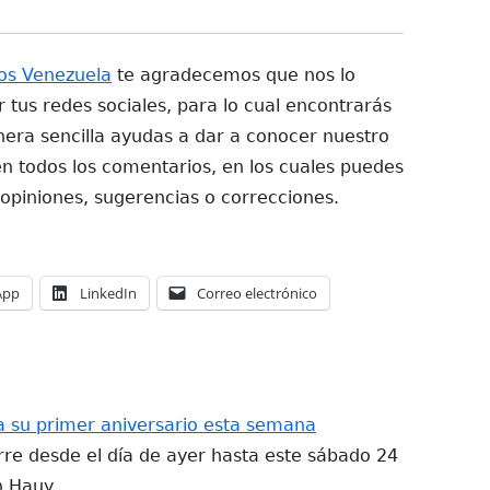
os Venezuela
te agradecemos que nos lo
tus redes sociales, para lo cual encontrarás
era sencilla ayudas a dar a conocer nuestro
n todos los comentarios, en los cuales puedes
 opiniones, sugerencias o correcciones.
Abrir
Abrir
Abrir
App
LinkedIn
Correo electrónico
en
en
en
una
una
una
ventana
ventana
ventana
nueva
nueva
nueva
a su primer aniversario esta semana
re desde el día de ayer hasta este sábado 24
ín Hauy…