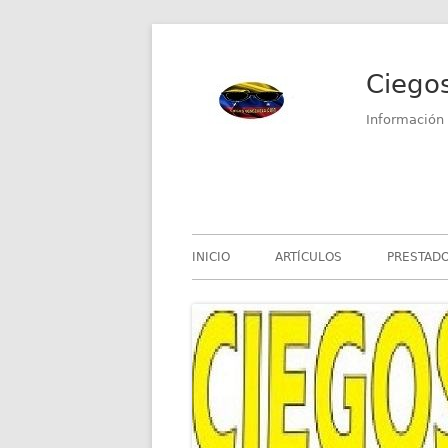
Saltar
al
Ciego
contenido
Información 
Menú
INICIO
ARTÍCULOS
PRESTADO
principal