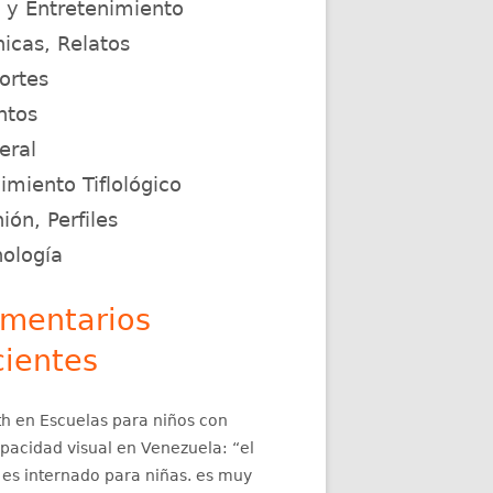
e y Entretenimiento
icas, Relatos
ortes
ntos
eral
miento Tiflológico
ión, Perfiles
nología
mentarios
cientes
th
en
Escuelas para niños con
apacidad visual en Venezuela
: “
el
 es internado para niñas. es muy