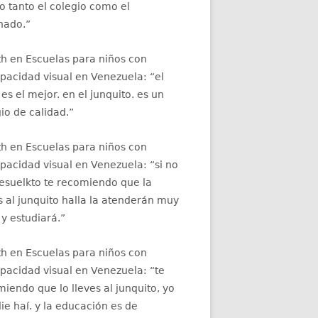
 tanto el colegio como el
nado.
”
th
en
Escuelas para niños con
apacidad visual en Venezuela
: “
el
 es el mejor. en el junquito. es un
io de calidad.
”
th
en
Escuelas para niños con
apacidad visual en Venezuela
: “
si no
resuelkto te recomiendo que la
s al junquito halla la atenderán muy
 y estudiará.
”
th
en
Escuelas para niños con
apacidad visual en Venezuela
: “
te
iendo que lo lleves al junquito, yo
ie haí. y la educación es de