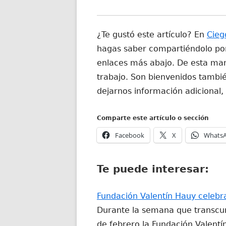
¿Te gustó este artículo? En
Cieg
hagas saber compartiéndolo por 
enlaces más abajo. De esta man
trabajo. Son bienvenidos tambié
dejarnos información adicional,
Comparte este artículo o sección
Abrir
Abrir
Facebook
X
Whats
en
en
una
una
Te puede interesar:
ventana
ventana
nueva
nueva
Fundación Valentín Hauy celebr
Durante la semana que transcur
de febrero la Fundación Valent