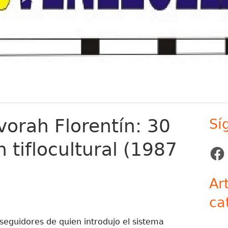
orah Florentín: 30
Sí
Ba
 tiflocultural (1987
lat
Face
pr
Ar
ca
 seguidores de quien introdujo el sistema