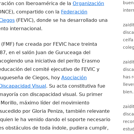
bueno
eración con Iberoamérica de la
Organización
inter
NCE), compartido con la
Federación
Ciegos
(FEVIC), donde se ha desarrollado una
zaidi
nto internacional.
disc
ceifa
(FMF) fue creada por FEVIC hace treinta
coleg
987, en el salón Juan de Guruceaga del
acogiendo una iniciativa del perito Erasmo
zaidi
educación del comité ejecutivo de FEVIC y
disc
has 
rtugueseña de Ciegos, hoy
Asociación
lleve
Discapacidad Visual
. Su acta constitutiva fue
bien.
mayoría con discapacidad visual. Su primer
 Morillo, máximo líder del movimiento
zaidi
 sucedido por Gloria Peniza, también relevante
disc
, quien le ha venido dando el soporte necesario
recom
 obstáculos de toda índole, pudiera cumplir,
estud