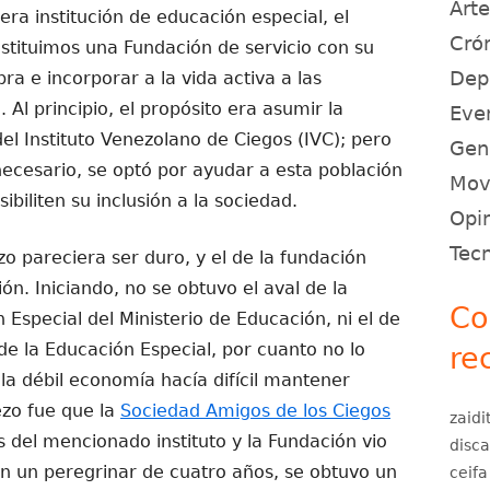
Art
mera institución de educación especial, el
Crón
stituimos una Fundación de servicio con su
Dep
ra e incorporar a la vida activa a las
 Al principio, el propósito era asumir la
Eve
del Instituto Venezolano de Ciegos (IVC); pero
Gen
necesario, se optó por ayudar a esta población
Movi
biliten su inclusión a la sociedad.
Opin
Tec
 pareciera ser duro, y el de la fundación
n. Iniciando, no se obtuvo el aval de la
Co
Especial del Ministerio de Educación, ni el de
de la Educación Especial, por cuanto no lo
re
la débil economía hacía difícil mantener
zo fue que la
Sociedad Amigos de los Ciegos
zaidi
s del mencionado instituto y la Fundación vio
disc
En un peregrinar de cuatro años, se obtuvo un
ceifa