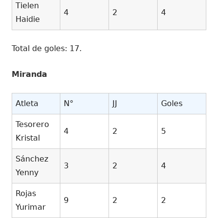
Tielen
4
2
4
Haidie
Total de goles: 17.
Miranda
Atleta
N°
JJ
Goles
Tesorero
4
2
5
Kristal
Sánchez
3
2
4
Yenny
Rojas
9
2
2
Yurimar