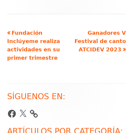
Artículo
Artículo
Fundación
Ganadores V
Navegación
anterior
siguiente
Inclúyeme realiza
Festival de canto
de
actividades en su
ATCIDEV 2023
primer trimestre
entradas
SÍGUENOS EN:
Barra
lateral
Facebook
X
principal
ARTÍCULOS POR CATEGORÍA: