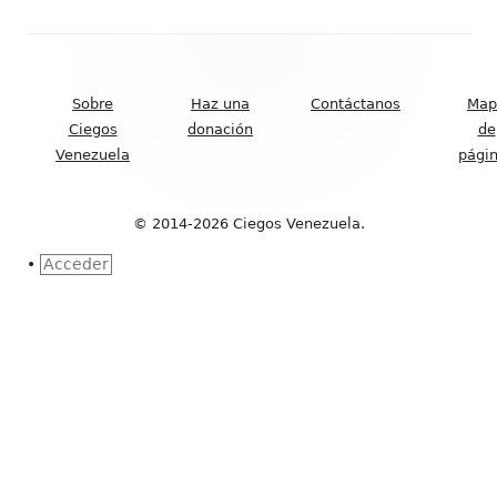
Contenido
del
Sobre
Haz una
Contáctanos
Map
Footer
Ciegos
donación
de
Venezuela
pági
© 2014-2026 Ciegos Venezuela.
•
Acceder