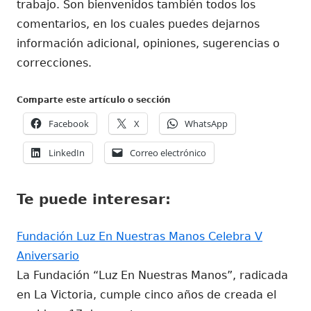
trabajo. Son bienvenidos también todos los
comentarios, en los cuales puedes dejarnos
información adicional, opiniones, sugerencias o
correcciones.
Comparte este artículo o sección
Abrir
Abrir
Abrir
Facebook
X
WhatsApp
en
en
en
Abrir
Abrir
LinkedIn
Correo electrónico
una
una
una
en
en
ventana
ventana
ventana
una
una
nueva
nueva
nueva
Te puede interesar:
ventana
ventana
nueva
nueva
Fundación Luz En Nuestras Manos Celebra V
Aniversario
La Fundación “Luz En Nuestras Manos”, radicada
en La Victoria, cumple cinco años de creada el