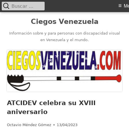
Buscar:
Menú
M
principal
Saltar
Ciegos Venezuela
al
contenido
Información sobre y para personas con discapacidad visual
en Venezuela y el mundo.
ATCIDEV celebra su XVIII
aniversario
Autor
Publicado
Octavio Méndez Gómez
13/04/2023