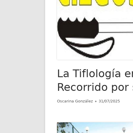
La Tiflología 
Recorrido por
Autor
Publicado
Oscarina González
31/07/2025
el