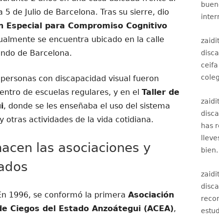
bueno
 5 de Julio de Barcelona. Tras su sierre, dio
inter
ón Especial para Compromiso Cognitivo
ualmente se encuentra ubicado en la calle
zaidi
ando de Barcelona.
disc
ceifa
coleg
s personas con discapacidad visual fueron
entro de escuelas regulares, y en el
Taller de
zaidi
i
, donde se les enseñaba el uso del sistema
disc
 y otras actividades de la vida cotidiana.
has 
lleve
acen las asociaciones y
bien.
zados
zaidi
disc
En 1996, se conformó la primera
Asociación
recom
de Ciegos del Estado Anzoátegui (ACEA)
,
estud