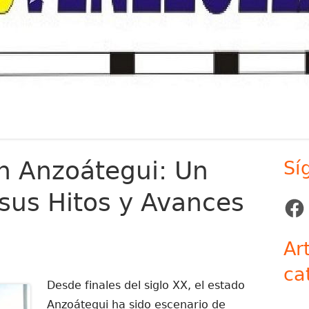
en Anzoátegui: Un
Sí
Ba
 sus Hitos y Avances
lat
Face
pr
Ar
ca
Desde finales del siglo XX, el estado
Anzoátegui ha sido escenario de