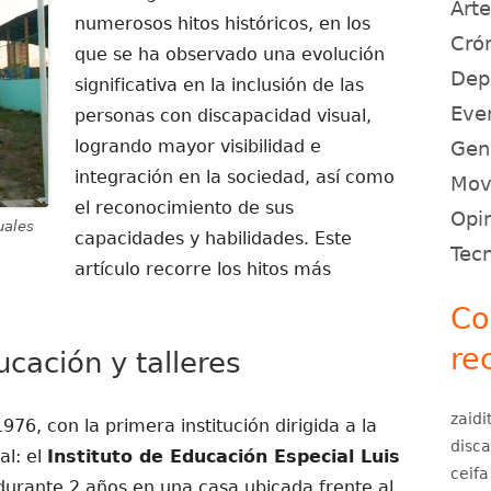
Art
numerosos hitos históricos, en los
Crón
que se ha observado una evolución
Dep
significativa en la inclusión de las
Eve
personas con discapacidad visual,
logrando mayor visibilidad e
Gen
integración en la sociedad, así como
Movi
el reconocimiento de sus
Opin
uales
capacidades y habilidades. Este
Tec
artículo recorre los hitos más
Co
re
cación y talleres
zaidi
976, con la primera institución dirigida a la
disc
al: el
Instituto de Educación Especial Luis
ceifa
ó durante 2 años en una casa ubicada frente al