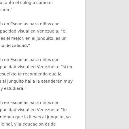
 tanto el colegio como el
nado.
”
th
en
Escuelas para niños con
apacidad visual en Venezuela
: “
el
 es el mejor. en el junquito. es un
io de calidad.
”
th
en
Escuelas para niños con
apacidad visual en Venezuela
: “
si no
resuelkto te recomiendo que la
s al junquito halla la atenderán muy
 y estudiará.
”
th
en
Escuelas para niños con
apacidad visual en Venezuela
: “
te
iendo que lo lleves al junquito, yo
ie haí. y la educación es de