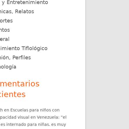
e y Entretenimiento
icas, Relatos
ortes
ntos
eral
miento Tiflológico
ión, Perfiles
nología
mentarios
cientes
th
en
Escuelas para niños con
apacidad visual en Venezuela
: “
el
 es internado para niñas. es muy