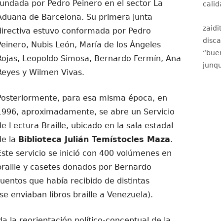
fundada por Pedro Peinero en el sector La
calid
Aduana de Barcelona. Su primera junta
zaidi
directiva estuvo conformada por Pedro
disc
Peinero, Nubis León, María de los Ángeles
“
buen
Rojas, Leopoldo Simosa, Bernardo Fermín, Ana
junqu
Reyes y Wilmen Vivas.
Posteriormente, para esa misma época, en
1996, aproximadamente, se abre un Servicio
de Lectura Braille, ubicado en la sala estadal
de la
Biblioteca Julián Temístocles Maza
.
Este servicio se inició con 400 volúmenes en
braille y casetes donados por Bernardo
 cuentos que había recibido de distintas
e enviaban libros braille a Venezuela).
 la reorientación político-conceptual de la