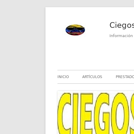
Saltar
al
Ciego
contenido
Información 
Menú
INICIO
ARTÍCULOS
PRESTADO
principal