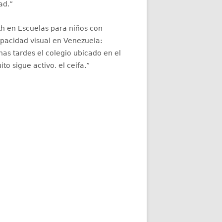
ad.
”
th
en
Escuelas para niños con
apacidad visual en Venezuela
:
as tardes el colegio ubicado en el
ito sigue activo. el ceifa.
”