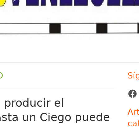
O
Sí
Ba
lat
Face
 producir el
pr
Ar
asta un Ciego puede
ca