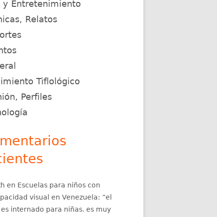
e y Entretenimiento
icas, Relatos
ortes
ntos
eral
r»"
miento Tiflológico
ión, Perfiles
nología
mentarios
iolibro «Hasta un Ciego puede Cocinar»
cientes
th
en
Escuelas para niños con
apacidad visual en Venezuela
: “
el
 es internado para niñas. es muy