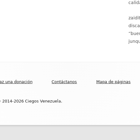
calid
zaidi
disc
“
buen
junqu
az una donación
Contáctanos
Mapa de páginas
 2014-2026 Ciegos Venezuela.