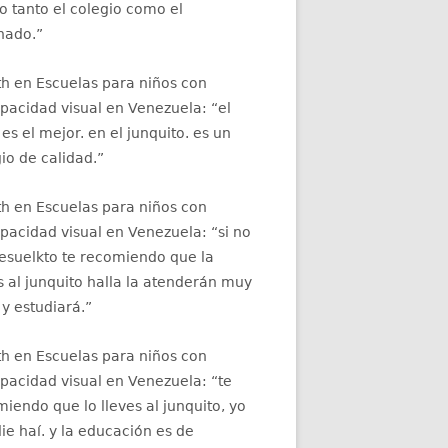
 tanto el colegio como el
nado.
”
th
en
Escuelas para niños con
apacidad visual en Venezuela
: “
el
 es el mejor. en el junquito. es un
io de calidad.
”
th
en
Escuelas para niños con
apacidad visual en Venezuela
: “
si no
resuelkto te recomiendo que la
s al junquito halla la atenderán muy
 y estudiará.
”
th
en
Escuelas para niños con
apacidad visual en Venezuela
: “
te
iendo que lo lleves al junquito, yo
ie haí. y la educación es de