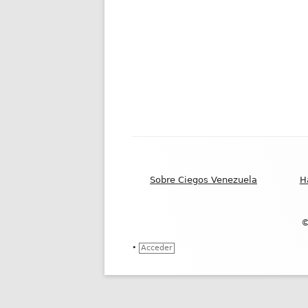
Contenido
del
Sobre Ciegos Venezuela
H
Footer
©
•
Acceder