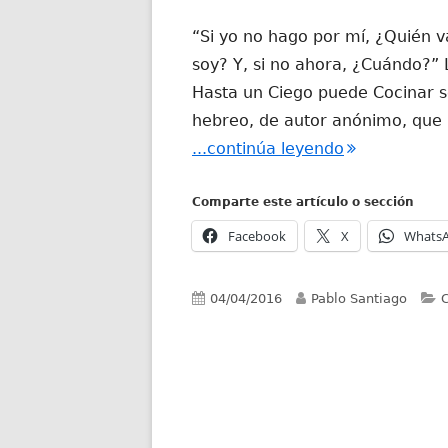
“Si yo no hago por mí, ¿Quién v
soy? Y, si no ahora, ¿Cuándo?” 
Hasta un Ciego puede Cocinar 
hebreo, de autor anónimo, que 
"Cómo llegué
...continúa leyendo
Comparte este artículo o sección
Facebook
X
Whats
Publicado
Autor
C
04/04/2016
Pablo Santiago
C
el