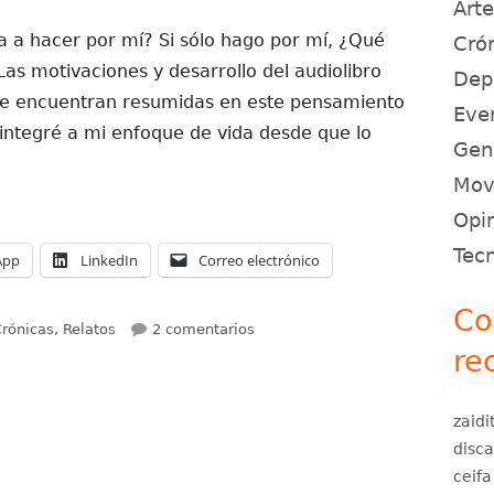
Art
a a hacer por mí? Si sólo hago por mí, ¿Qué
Crón
Las motivaciones y desarrollo del audiolibro
Dep
se encuentran resumidas en este pensamiento
Eve
integré a mi enfoque de vida desde que lo
Gen
 a producir el audiolibro «Hasta un Ciego puede Cocina
Movi
Opin
Tec
App
LinkedIn
Correo electrónico
Co
ategorías
en Cómo llegué a producir el aud
rónicas, Relatos
2 comentarios
re
zaidi
disc
ceifa