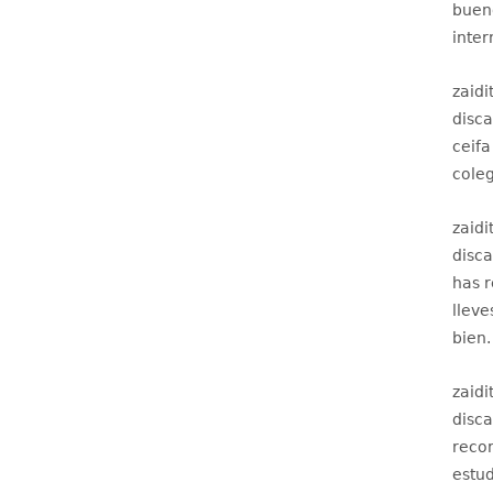
bueno
inter
zaidi
disc
ceifa
coleg
zaidi
disc
has 
lleve
bien.
zaidi
disc
recom
estud