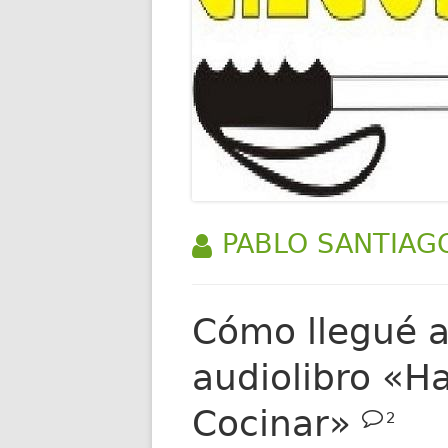
AUTOR:
PABLO SANTIAG
Cómo llegué a
audiolibro «H
Cocinar»
2