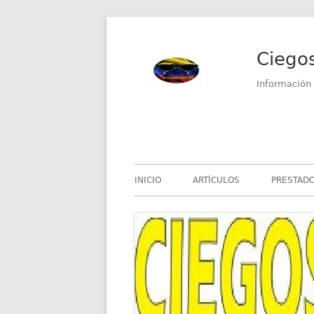
Saltar
al
Ciego
contenido
Información 
Menú
INICIO
ARTÍCULOS
PRESTADO
principal