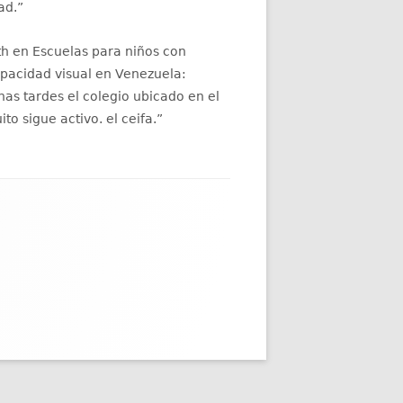
ad.
”
th
en
Escuelas para niños con
apacidad visual en Venezuela
:
as tardes el colegio ubicado en el
ito sigue activo. el ceifa.
”