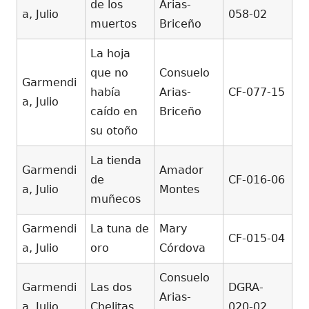
de los
Arias-
a, Julio
058-02
muertos
Briceño
La hoja
que no
Consuelo
Garmendi
había
Arias-
CF-077-15
a, Julio
caído en
Briceño
su otoño
La tienda
Garmendi
Amador
de
CF-016-06
a, Julio
Montes
muñecos
Garmendi
La tuna de
Mary
CF-015-04
a, Julio
oro
Córdova
Consuelo
Garmendi
Las dos
DGRA-
Arias-
a, Julio
Chelitas
020-02