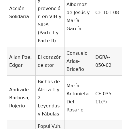
y
Albornoz
Acción
prevenció
de Jesús y
CF-101-08
Solidaria
n en VIH y
María
SIDA
García
(Parte I y
Parte II)
Consuelo
Allan Poe,
El corazón
DGRA-
Arias-
Edgar
delator
050-02
Briceño
Bichos de
María
Andrade
África 1 y
Antonieta
CF-035-
Barbosa,
2.
Del
11(*)
Rojerio
Leyendas
Rosario
y Fábulas
Popul Vuh.