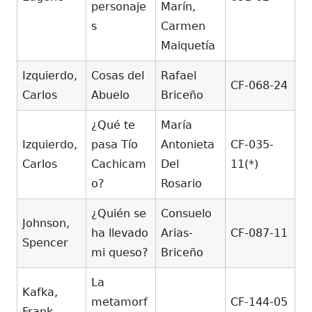
personaje
Marín,
s
Carmen
Maiquetía
Izquierdo,
Cosas del
Rafael
CF-068-24
Carlos
Abuelo
Briceño
¿Qué te
María
Izquierdo,
pasa Tío
Antonieta
CF-035-
Carlos
Cachicam
Del
11(*)
o?
Rosario
¿Quién se
Consuelo
Johnson,
ha llevado
Arias-
CF-087-11
Spencer
mi queso?
Briceño
La
Kafka,
metamorf
CF-144-05
Frank