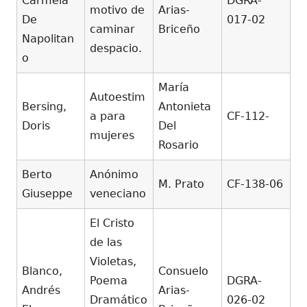
Carmela
DGRA-
motivo de
Arias-
De
017-02
caminar
Briceño
Napolitan
despacio.
o
María
Autoestim
Bersing,
Antonieta
a para
CF-112-
Doris
Del
mujeres
Rosario
Berto
Anónimo
M. Prato
CF-138-06
Giuseppe
veneciano
El Cristo
de las
Violetas,
Blanco,
Consuelo
Poema
DGRA-
Andrés
Arias-
Dramático
026-02