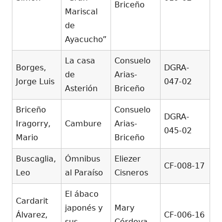
Briceño
Mariscal
de
Ayacucho”
La casa
Consuelo
Borges,
DGRA-
de
Arias-
Jorge Luis
047-02
Asterión
Briceño
Briceño
Consuelo
DGRA-
Iragorry,
Cambure
Arias-
045-02
Mario
Briceño
Buscaglia,
Ómnibus
Eliezer
CF-008-17
Leo
al Paraíso
Cisneros
El ábaco
Cardarit
japonés y
Mary
Álvarez,
CF-006-16
sus
Córdova