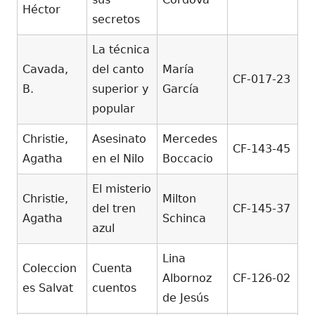
Héctor
secretos
La técnica
Cavada,
del canto
María
CF-017-23
B.
superior y
García
popular
Christie,
Asesinato
Mercedes
CF-143-45
Agatha
en el Nilo
Boccacio
El misterio
Christie,
Milton
del tren
CF-145-37
Agatha
Schinca
azul
Lina
Coleccion
Cuenta
Albornoz
CF-126-02
es Salvat
cuentos
de Jesús