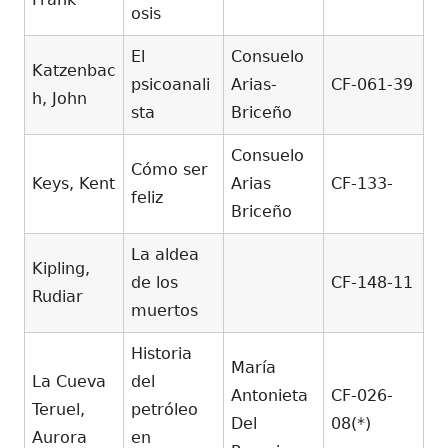
osis
El
Consuelo
Katzenbac
psicoanali
Arias-
CF-061-39
h, John
sta
Briceño
Consuelo
Cómo ser
Keys, Kent
Arias
CF-133-
feliz
Briceño
La aldea
Kipling,
de los
CF-148-11
Rudiar
muertos
Historia
María
La Cueva
del
Antonieta
CF-026-
Teruel,
petróleo
Del
08(*)
Aurora
en