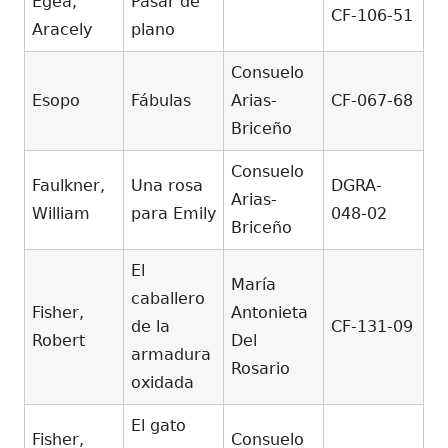
Egea,
Pasar de
CF-106-51
Aracely
plano
Consuelo
Esopo
Fábulas
Arias-
CF-067-68
Briceño
Consuelo
Faulkner,
Una rosa
DGRA-
Arias-
William
para Emily
048-02
Briceño
El
María
caballero
Fisher,
Antonieta
de la
CF-131-09
Robert
Del
armadura
Rosario
oxidada
El gato
Fisher,
Consuelo