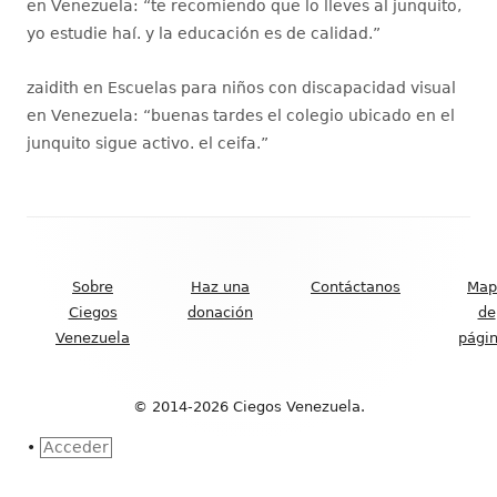
en Venezuela
: “
te recomiendo que lo lleves al junquito,
yo estudie haí. y la educación es de calidad.
”
zaidith
en
Escuelas para niños con discapacidad visual
en Venezuela
: “
buenas tardes el colegio ubicado en el
junquito sigue activo. el ceifa.
”
Contenido
del
Sobre
Haz una
Contáctanos
Map
Footer
Ciegos
donación
de
Venezuela
pági
© 2014-2026 Ciegos Venezuela.
•
Acceder