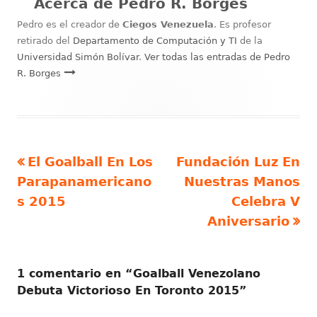
Acerca de
Pedro R. Borges
Pedro es el creador de
Ciegos Venezuela
. Es profesor
retirado del
Departamento de Computación y TI
de la
Universidad Simón Bolívar
.
Ver todas las entradas de Pedro
R. Borges
Artículo
Artículo
El Goalball En Los
Fundación Luz En
Navegación
anterior
siguiente
Parapanamericano
Nuestras Manos
de
s 2015
Celebra V
Aniversario
entradas
1 comentario en “
Goalball Venezolano
Debuta Victorioso En Toronto 2015
”