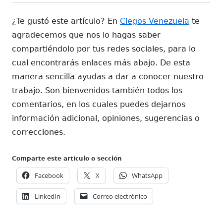
¿Te gustó este artículo? En
Ciegos Venezuela
te
agradecemos que nos lo hagas saber
compartiéndolo por tus redes sociales, para lo
cual encontrarás enlaces más abajo. De esta
manera sencilla ayudas a dar a conocer nuestro
trabajo. Son bienvenidos también todos los
comentarios, en los cuales puedes dejarnos
información adicional, opiniones, sugerencias o
correcciones.
Comparte este artículo o sección
Abrir
Abrir
Abrir
Facebook
X
WhatsApp
en
en
en
Abrir
Abrir
LinkedIn
Correo electrónico
una
una
una
en
en
ventana
ventana
ventana
una
una
nueva
nueva
nueva