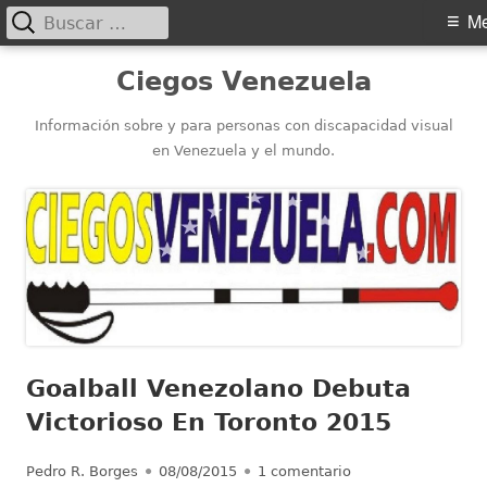
Buscar:
Menú
M
principal
Saltar
Ciegos Venezuela
al
contenido
Información sobre y para personas con discapacidad visual
en Venezuela y el mundo.
Goalball Venezolano Debuta
Victorioso En Toronto 2015
Autor
Publicado
en Goalball Venezo
Pedro R. Borges
08/08/2015
1 comentario