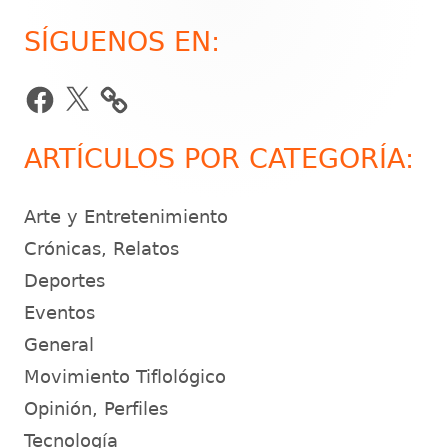
SÍGUENOS EN:
Barra
lateral
Facebook
X
principal
ARTÍCULOS POR CATEGORÍA:
Arte y Entretenimiento
Crónicas, Relatos
Deportes
Eventos
General
Movimiento Tiflológico
Opinión, Perfiles
Tecnología