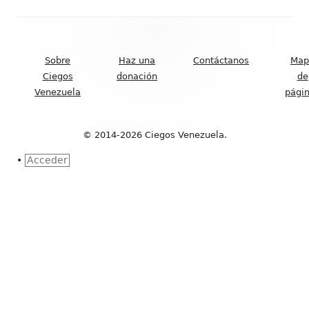
Contenido
del
Sobre
Haz una
Contáctanos
Map
Footer
Ciegos
donación
de
Venezuela
pági
© 2014-2026 Ciegos Venezuela.
•
Acceder