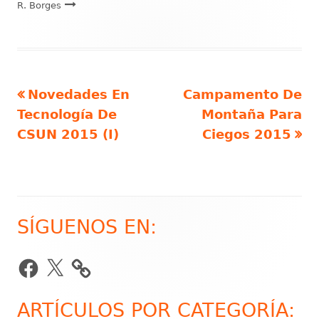
R. Borges
Artículo
Artículo
Novedades En
Campamento De
Navegación
anterior
siguiente
Tecnología De
Montaña Para
de
CSUN 2015 (I)
Ciegos 2015
entradas
SÍGUENOS EN:
Barra
lateral
Facebook
X
principal
ARTÍCULOS POR CATEGORÍA: