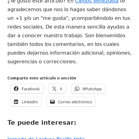
¿Te gustó este artículo? En
Ciegos Venezuela
te
agradecemos que nos lo hagas saber dándonos
un +1 y/o un "me gusta", ycompartiéndolo en tus
redes sociales. De esta manera sencilla ayudas a
dar a conocer nuestro trabajo. Son bienvenidos
también todos los comentarios, en los cuales
puedes dejarnos información adicional, opiniones,
sugerencias o correcciones.
Comparte este artículo o sección
Abrir
Abrir
Abrir
Facebook
X
WhatsApp
en
en
en
Abrir
Abrir
LinkedIn
Correo electrónico
una
una
una
en
en
ventana
ventana
ventana
una
una
nueva
nueva
nueva
Te puede interesar:
ventana
ventana
nueva
nueva