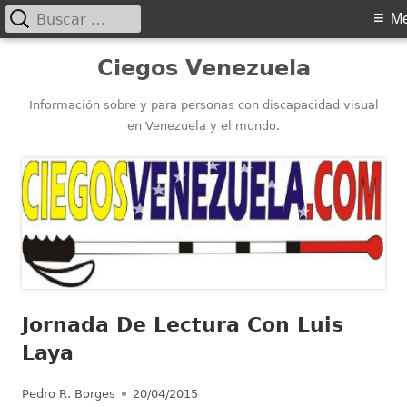
Buscar:
Menú
M
principal
Saltar
Ciegos Venezuela
al
contenido
Información sobre y para personas con discapacidad visual
en Venezuela y el mundo.
Jornada De Lectura Con Luis
Laya
Autor
Publicado
Pedro R. Borges
20/04/2015