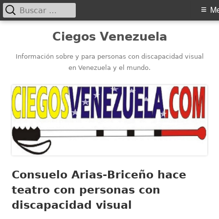
Buscar:
Menú
M
principal
Saltar
Ciegos Venezuela
al
contenido
Información sobre y para personas con discapacidad visual
en Venezuela y el mundo.
Consuelo Arias-Briceño hace
teatro con personas con
discapacidad visual