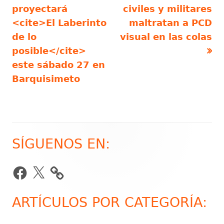
anterior
siguiente
proyectará
civiles y militares
de
<cite>El Laberinto
maltratan a PCD
de lo
visual en las colas
entradas
posible</cite>
este sábado 27 en
Barquisimeto
SÍGUENOS EN:
Barra
lateral
Facebook
X
principal
ARTÍCULOS POR CATEGORÍA: