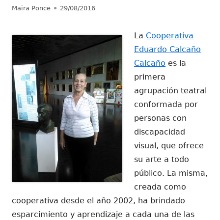
Autor
Publicado
Maira Ponce
29/08/2016
el
La
Cooperativa
Eduardo Calcaño
Calcaño
es la
primera
agrupación teatral
conformada por
personas con
discapacidad
visual, que ofrece
su arte a todo
público. La misma,
creada como
cooperativa desde el año 2002, ha brindado
esparcimiento y aprendizaje a cada una de las