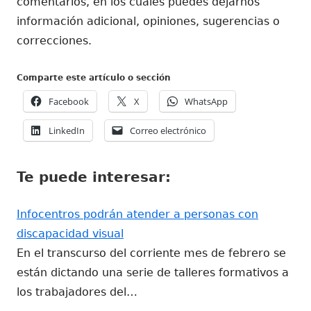
comentarios, en los cuales puedes dejarnos
información adicional, opiniones, sugerencias o
correcciones.
Comparte este artículo o sección
Abrir
Abrir
Abrir
Facebook
X
WhatsApp
en
en
en
Abrir
Abrir
LinkedIn
Correo electrónico
una
una
una
en
en
ventana
ventana
ventana
una
una
nueva
nueva
nueva
Te puede interesar:
ventana
ventana
nueva
nueva
Infocentros podrán atender a personas con
discapacidad visual
En el transcurso del corriente mes de febrero se
están dictando una serie de talleres formativos a
los trabajadores del…