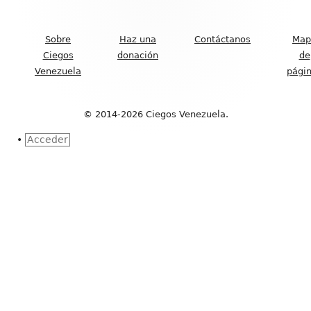
Contenido
del
Sobre
Haz una
Contáctanos
Map
Footer
Ciegos
donación
de
Venezuela
pági
© 2014-2026 Ciegos Venezuela.
•
Acceder