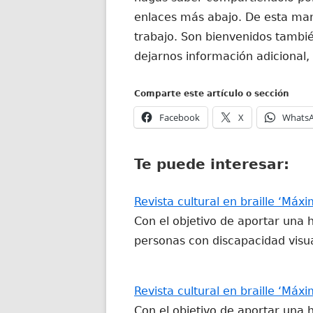
enlaces más abajo. De esta man
trabajo. Son bienvenidos tambié
dejarnos información adicional,
Comparte este artículo o sección
Abrir
Abrir
Facebook
X
Whats
en
en
una
una
Te puede interesar:
ventana
ventana
nueva
nueva
Revista cultural en braille ‘Máxi
Con el objetivo de aportar una 
personas con discapacidad visu
Revista cultural en braille ‘Máxi
Con el objetivo de aportar una 