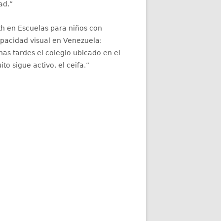
ad.
”
th
en
Escuelas para niños con
apacidad visual en Venezuela
:
as tardes el colegio ubicado en el
ito sigue activo. el ceifa.
”