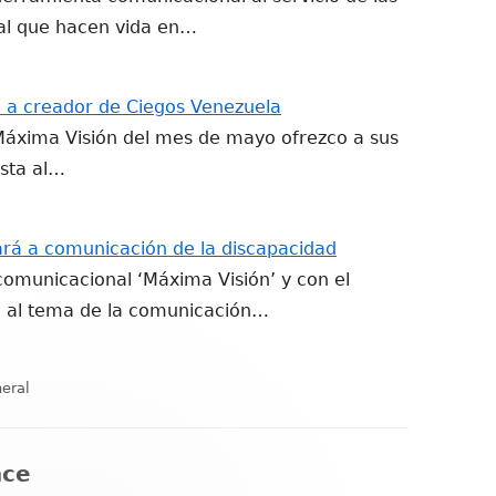
al que hacen vida en…
a a creador de Ciegos Venezuela
e Máxima Visión del mes de mayo ofrezco a sus
ista al…
rá a comunicación de la discapacidad
comunicacional ‘Máxima Visión’ y con el
te al tema de la comunicación…
egorías
eral
nce