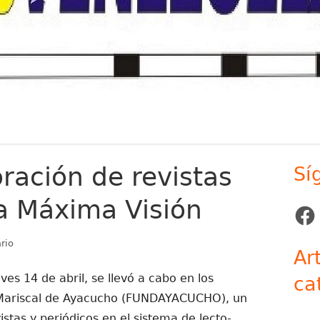
oración de revistas
Sí
Ba
ta Máxima Visión
lat
Face
pr
en Taller de elaboración de revistas en braille dicta Máxima Visió
rio
Ar
ves 14 de abril, se llevó a cabo en los
ca
 Mariscal de Ayacucho (FUNDAYACUCHO), un
istas y periódicos en el sistema de lecto-