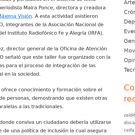
Art
a periodista Maira Ponce, directora y creadora
Crón
 Máxima Visión
. A esta actividad asistieron
Dep
 integrantes de la Asociación Nacional de
Eve
 del Instituto Radiofónico Fe y Alegría (IRFA).
Gen
z, director general de la Oficina de Atención
Movi
señaló que este taller fue organizado con la
Opin
as para el proceso de integración de las
Tec
l en la sociedad.
Co
ón ofrece conocimiento y formación sobre el
re
 de personas, demostrando que existen otras
alelas a las tradicionales.
zaidi
donde conviva un ciudadano debería utilizarse
disc
e de una política de inclusión la cual asegura
ceifa