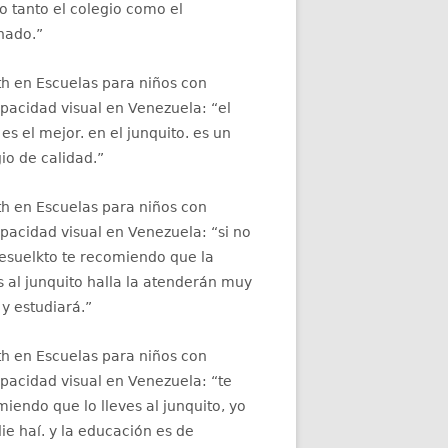
 tanto el colegio como el
nado.
”
th
en
Escuelas para niños con
apacidad visual en Venezuela
: “
el
 es el mejor. en el junquito. es un
io de calidad.
”
th
en
Escuelas para niños con
apacidad visual en Venezuela
: “
si no
resuelkto te recomiendo que la
s al junquito halla la atenderán muy
 y estudiará.
”
th
en
Escuelas para niños con
apacidad visual en Venezuela
: “
te
iendo que lo lleves al junquito, yo
ie haí. y la educación es de