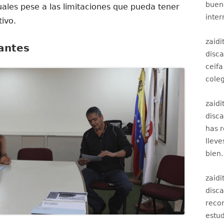
bueno
ales pese a las limitaciones que pueda tener
inter
ivo.
zaidi
antes
disc
ceifa
coleg
zaidi
disc
has 
lleve
bien.
zaidi
disc
recom
estud