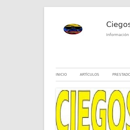
Saltar
al
Ciego
contenido
Información 
Menú
INICIO
ARTÍCULOS
PRESTADO
principal