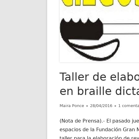
Taller de elab
en braille dic
Autor
Publicado
Maira Ponce
28/04/2016
1 comenta
el
(Nota de Prensa).- El pasado jue
espacios de la Fundación Gran
taller para la elaboración de rev