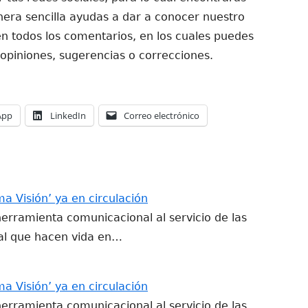
era sencilla ayudas a dar a conocer nuestro
n todos los comentarios, en los cuales puedes
 opiniones, sugerencias o correcciones.
Abrir
Abrir
Abrir
App
LinkedIn
Correo electrónico
en
en
en
una
una
una
ventana
ventana
ventana
nueva
nueva
nueva
ma Visión’ ya en circulación
herramienta comunicacional al servicio de las
al que hacen vida en…
ma Visión’ ya en circulación
herramienta comunicacional al servicio de las