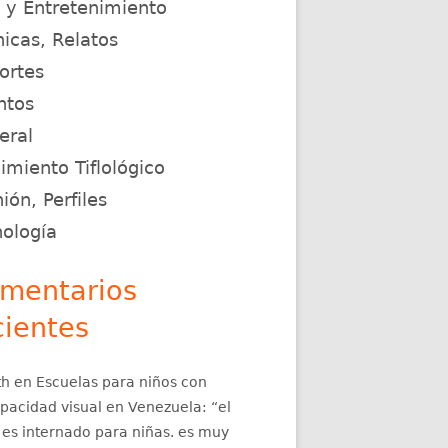
e y Entretenimiento
icas, Relatos
ortes
ntos
eral
miento Tiflológico
ión, Perfiles
nología
mentarios
cientes
th
en
Escuelas para niños con
apacidad visual en Venezuela
: “
el
 es internado para niñas. es muy