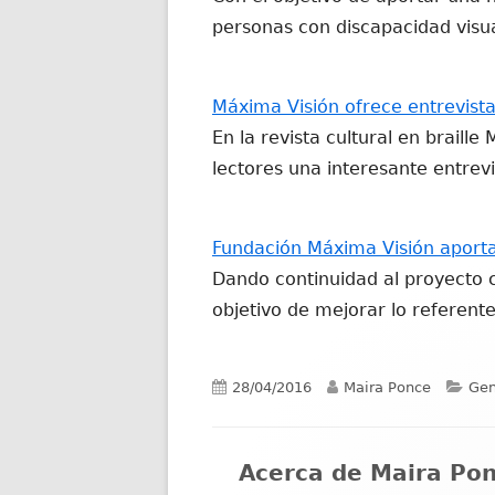
personas con discapacidad visu
Máxima Visión ofrece entrevist
En la revista cultural en braill
lectores una interesante entrev
Fundación Máxima Visión aporta
Dando continuidad al proyecto 
objetivo de mejorar lo referen
Publicado
Autor
Cat
28/04/2016
Maira Ponce
Gen
el
Acerca de
Maira Po