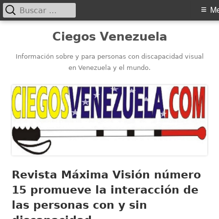
Buscar:
Menú
M
principal
Saltar
Ciegos Venezuela
al
contenido
Información sobre y para personas con discapacidad visual
en Venezuela y el mundo.
Revista Máxima Visión número
15 promueve la interacción de
las personas con y sin