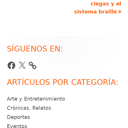
de
ciegas y el
sistema braille
entradas
SÍGUENOS EN:
Barra
lateral
Facebook
X
principal
ARTÍCULOS POR CATEGORÍA:
Arte y Entretenimiento
Crónicas, Relatos
Deportes
Eventos