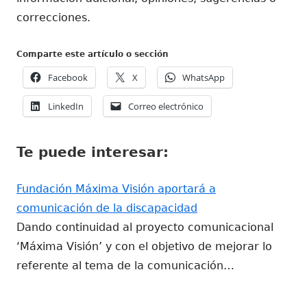
correcciones.
Comparte este artículo o sección
Abrir
Abrir
Abrir
Facebook
X
WhatsApp
en
en
en
Abrir
Abrir
LinkedIn
Correo electrónico
una
una
una
en
en
ventana
ventana
ventana
una
una
nueva
nueva
nueva
Te puede interesar:
ventana
ventana
nueva
nueva
Fundación Máxima Visión aportará a
comunicación de la discapacidad
Dando continuidad al proyecto comunicacional
‘Máxima Visión’ y con el objetivo de mejorar lo
referente al tema de la comunicación…