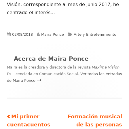
Visión, correspondiente al mes de junio 2017, he
centrado el interés…
Publicado
Autor
Categorías
02/08/2018
Maira Ponce
Arte y Entretenimiento
el
Acerca de
Maira Ponce
Maira es la creadora y directora de la revista
Máxima Visión
.
Es Licenciada en Comunicación Social.
Ver todas las entradas
de Maira Ponce
Artículo
Artículo
Mi primer
Formación musical
Navegación
anterior
siguiente
cuentacuentos
de las personas