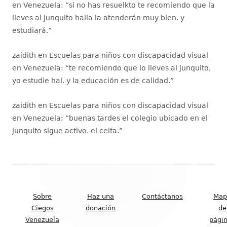
en Venezuela
: “
si no has resuelkto te recomiendo que la
lleves al junquito halla la atenderán muy bien. y
estudiará.
”
zaidith
en
Escuelas para niños con discapacidad visual
en Venezuela
: “
te recomiendo que lo lleves al junquito,
yo estudie haí. y la educación es de calidad.
”
zaidith
en
Escuelas para niños con discapacidad visual
en Venezuela
: “
buenas tardes el colegio ubicado en el
junquito sigue activo. el ceifa.
”
Contenido
del
Sobre
Haz una
Contáctanos
Map
Footer
Ciegos
donación
de
Venezuela
pági