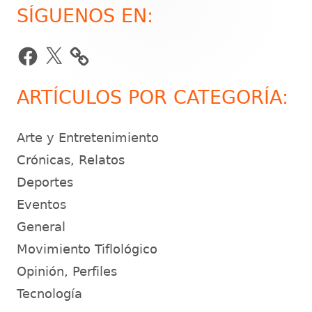
SÍGUENOS EN:
Barra
lateral
Facebook
X
principal
ARTÍCULOS POR CATEGORÍA:
Arte y Entretenimiento
Crónicas, Relatos
Deportes
Eventos
General
Movimiento Tiflológico
Opinión, Perfiles
Tecnología