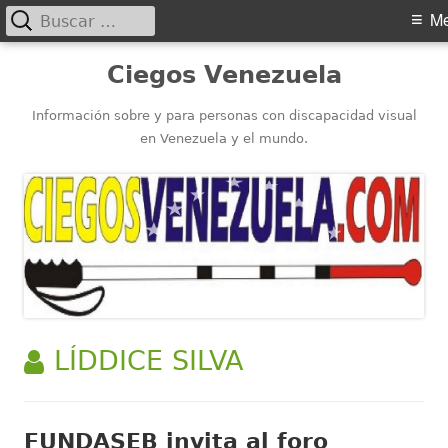
Buscar:
Menú
M
principal
Saltar
Ciegos Venezuela
al
contenido
Información sobre y para personas con discapacidad visual
en Venezuela y el mundo.
AUTOR:
LÍDDICE SILVA
FUNDASEB invita al foro