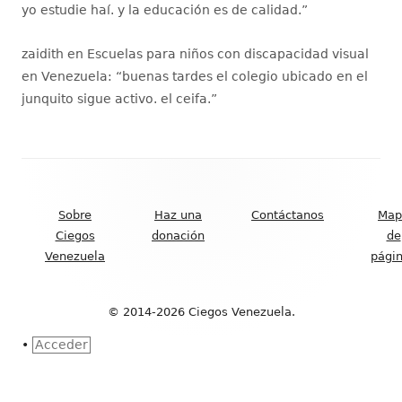
yo estudie haí. y la educación es de calidad.
”
zaidith
en
Escuelas para niños con discapacidad visual
en Venezuela
: “
buenas tardes el colegio ubicado en el
junquito sigue activo. el ceifa.
”
Contenido
del
Sobre
Haz una
Contáctanos
Map
Footer
Ciegos
donación
de
Venezuela
pági
© 2014-2026 Ciegos Venezuela.
•
Acceder