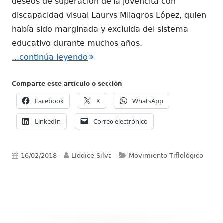
deseos de superación de la jovencita con
discapacidad visual Laurys Milagros López, quien
había sido marginada y excluida del sistema
educativo durante muchos años.
"Esperamos ser una realidad para
...continúa leyendo
Comparte este artículo o sección
Facebook
X
WhatsApp
LinkedIn
Correo electrónico
Publicado
Autor
Categorías
16/02/2018
Líddice Silva
Movimiento Tiflológico
el