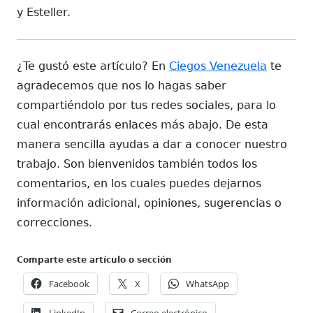
y Esteller.
¿Te gustó este artículo? En
Ciegos Venezuela
te
agradecemos que nos lo hagas saber
compartiéndolo por tus redes sociales, para lo
cual encontrarás enlaces más abajo. De esta
manera sencilla ayudas a dar a conocer nuestro
trabajo. Son bienvenidos también todos los
comentarios, en los cuales puedes dejarnos
información adicional, opiniones, sugerencias o
correcciones.
Comparte este artículo o sección
Abrir
Abrir
Abrir
Facebook
X
WhatsApp
en
en
en
Abrir
Abrir
LinkedIn
Correo electrónico