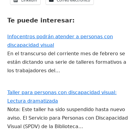
una
una
una
en
en
ventana
ventana
ventana
una
una
nueva
nueva
nueva
Te puede interesar:
ventana
ventana
nueva
nueva
Infocentros podrán atender a personas con
discapacidad visual
En el transcurso del corriente mes de febrero se
están dictando una serie de talleres formativos a
los trabajadores del…
Taller para personas con discapacidad visual:
Lectura dramatizada
Nota: Este taller ha sido suspendido hasta nuevo
aviso. El Servicio para Personas con Discapacidad
Visual (SPDV) de la Biblioteca…