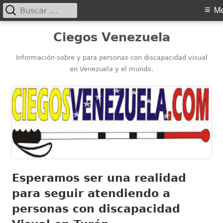
Buscar:
Menú
M
principal
Saltar
Ciegos Venezuela
al
contenido
Información sobre y para personas con discapacidad visual
en Venezuela y el mundo.
Esperamos ser una realidad
para seguir atendiendo a
personas con discapacidad