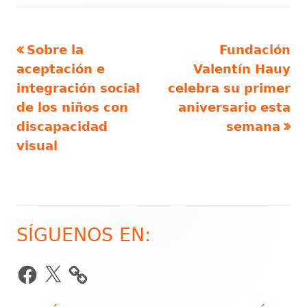
Artículo
Artículo
Sobre la
Fundación
Navegación
anterior
siguiente
aceptación e
Valentín Hauy
de
integración social
celebra su primer
de los niños con
aniversario esta
entradas
discapacidad
semana
visual
SÍGUENOS EN:
Barra
lateral
Facebook
X
principal