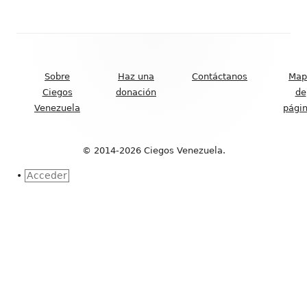
Contenido
del
Sobre
Haz una
Contáctanos
Map
Footer
Ciegos
donación
de
Venezuela
pági
© 2014-2026 Ciegos Venezuela.
•
Acceder