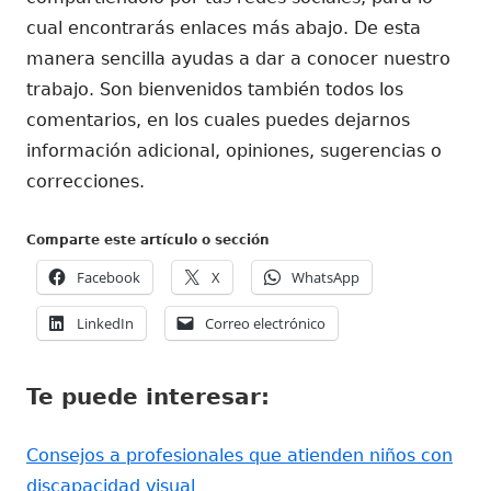
cual encontrarás enlaces más abajo. De esta
manera sencilla ayudas a dar a conocer nuestro
trabajo. Son bienvenidos también todos los
comentarios, en los cuales puedes dejarnos
información adicional, opiniones, sugerencias o
correcciones.
Comparte este artículo o sección
Abrir
Abrir
Abrir
Facebook
X
WhatsApp
en
en
en
Abrir
Abrir
LinkedIn
Correo electrónico
una
una
una
en
en
ventana
ventana
ventana
una
una
nueva
nueva
nueva
Te puede interesar:
ventana
ventana
nueva
nueva
Consejos a profesionales que atienden niños con
discapacidad visual