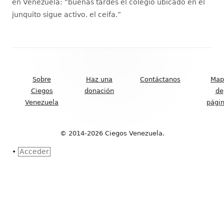
en Venezuela
: “
buenas tardes el colegio ubicado en el
junquito sigue activo. el ceifa.
”
Contenido
del
Sobre
Haz una
Contáctanos
Map
Footer
Ciegos
donación
de
Venezuela
pági
© 2014-2026 Ciegos Venezuela.
•
Acceder