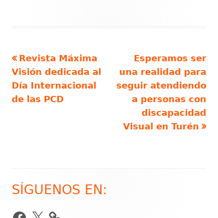
Artículo
Artículo
Revista Máxima
Esperamos ser
Navegación
anterior
siguiente
Visión dedicada al
una realidad para
de
Día Internacional
seguir atendiendo
de las PCD
a personas con
entradas
discapacidad
Visual en Turén
SÍGUENOS EN:
Barra
lateral
Facebook
X