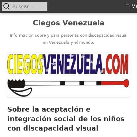
Buscar:
Menú
M
principal
Saltar
Ciegos Venezuela
al
contenido
Información sobre y para personas con discapacidad visual
en Venezuela y el mundo.
Sobre la aceptación e
integración social de los niños
con discapacidad visual