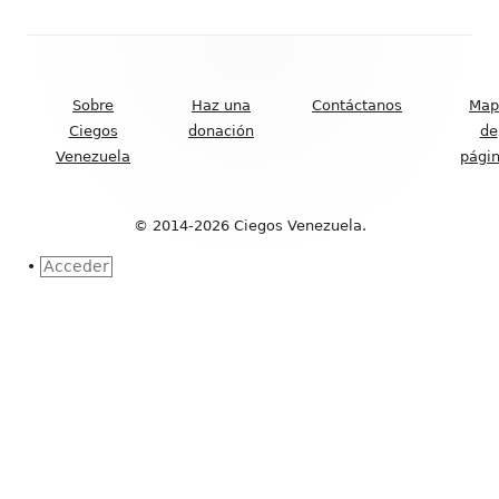
Contenido
del
Sobre
Haz una
Contáctanos
Map
Footer
Ciegos
donación
de
Venezuela
pági
© 2014-2026 Ciegos Venezuela.
•
Acceder