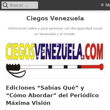
Buscar:
Menú
M
principal
Saltar
Ciegos Venezuela
al
contenido
Información sobre y para personas con discapacidad visual
en Venezuela y el mundo.
Ediciones “Sabías Qué” y
“Cómo Abordar” del Periódico
Máxima Visión