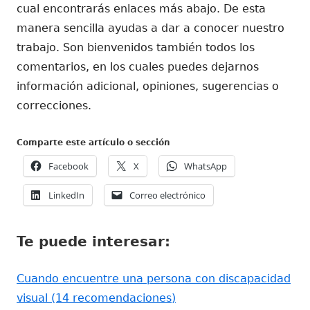
cual encontrarás enlaces más abajo. De esta
manera sencilla ayudas a dar a conocer nuestro
trabajo. Son bienvenidos también todos los
comentarios, en los cuales puedes dejarnos
información adicional, opiniones, sugerencias o
correcciones.
Comparte este artículo o sección
Abrir
Abrir
Abrir
Facebook
X
WhatsApp
en
en
en
Abrir
Abrir
LinkedIn
Correo electrónico
una
una
una
en
en
ventana
ventana
ventana
una
una
nueva
nueva
nueva
Te puede interesar:
ventana
ventana
nueva
nueva
Cuando encuentre una persona con discapacidad
visual (14 recomendaciones)