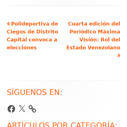
Artículo
Artículo
Polideportiva de
Cuarta edición del
Navegación
anterior
siguiente
Ciegos de Distrito
Periódico Máxima
de
Capital convoca a
Visión: Rol del
elecciones
Estado Venezolano
entradas
SÍGUENOS EN:
Barra
lateral
Facebook
X
principal
ARTÍCULOS POR CATEGORÍA: